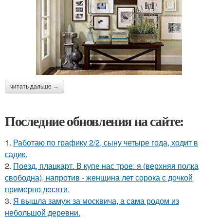
читать дальше →
Последние обновления на сайте:
1.
Работаю по графику 2/2, сыну четыре года, ходит в
садик.
2.
Поезд, плацкарт. В купе нас трое: я (верхняя полка
свободна), напротив - женщина лет сорока с дочкой
примерно десяти.
3.
Я вышла замуж за москвича, а сама родом из
небольшой деревни.