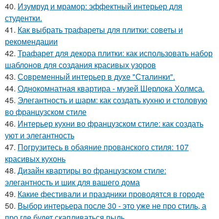
40.
Изумруд и мрамор: эффектный интерьер для
студентки.
41.
Как выбрать трафареты для плитки: советы и
рекомендации
42.
Трафарет для декора плитки: как использовать набор
шаблонов для создания красивых узоров
43.
Современный интерьер в духе "Сталинки".
44.
Однокомнатная квартира - музей Шерлока Холмса.
45.
Элегантность и шарм: как создать кухню и столовую
во французском стиле
46.
Интерьер кухни во французском стиле: как создать
уют и элегантность
47.
Погрузитесь в обаяние прованского стиля: 107
красивых кухонь
48.
Дизайн квартиры во французском стиле:
элегантность и шик для вашего дома
49.
Какие фестивали и праздники проводятся в городе
50.
Выбор интерьера после 30 - это уже не про стиль, а
про где будет скапливаться пыль.