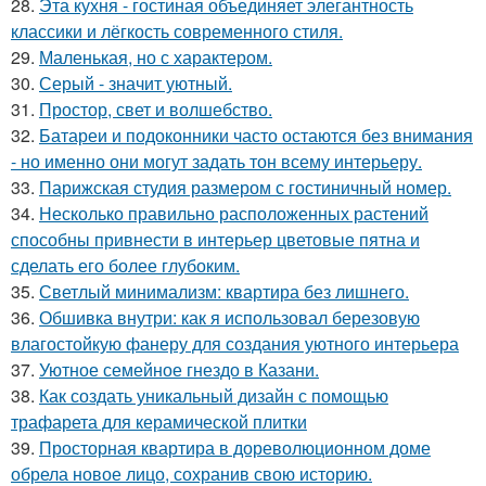
28.
Эта кухня - гостиная объединяет элегантность
классики и лёгкость современного стиля.
29.
Маленькая, но с характером.
30.
Серый - значит уютный.
31.
Простор, свет и волшебство.
32.
Батареи и подоконники часто остаются без внимания
- но именно они могут задать тон всему интерьеру.
33.
Парижская студия размером с гостиничный номер.
34.
Несколько правильно расположенных растений
способны привнести в интерьер цветовые пятна и
сделать его более глубоким.
35.
Светлый минимализм: квартира без лишнего.
36.
Обшивка внутри: как я использовал березовую
влагостойкую фанеру для создания уютного интерьера
37.
Уютное семейное гнездо в Казани.
38.
Как создать уникальный дизайн с помощью
трафарета для керамической плитки
39.
Просторная квартира в дореволюционном доме
обрела новое лицо, сохранив свою историю.