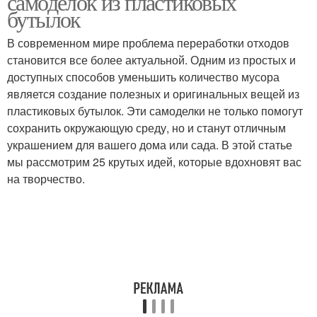
самоделок из пластиковых
бутылок
В современном мире проблема переработки отходов
становится все более актуальной. Одним из простых и
Идеи с фото
Простые идеи
доступных способов уменьшить количество мусора
является создание полезных и оригинальных вещей из
пластиковых бутылок. Эти самоделки не только помогут
сохранить окружающую среду, но и станут отличным
Идеи для подростка
Оригинальные идеи
украшением для вашего дома или сада. В этой статье
мы рассмотрим 25 крутых идей, которые вдохновят вас
на творчество.
Идеи для современного
Идеи для настенных
и
часов
Идеи для интерьера
Замечательные идеи