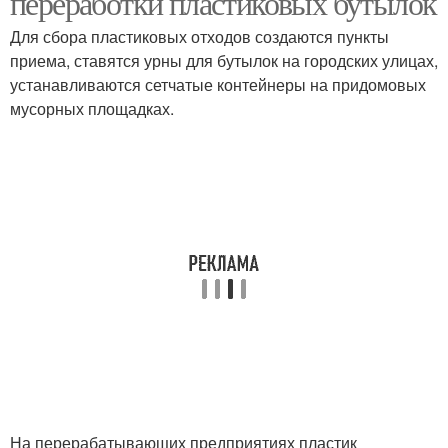
переработки пластиковых бутылок
Для сбора пластиковых отходов создаются пункты
приема, ставятся урны для бутылок на городских улицах,
устанавливаются сетчатые контейнеры на придомовых
Идеи для украшения
Крутые идеи
мусорных площадках.
Фото с лучшими
Идеи для декора
идеями
Модные идеи
Стильные идеи
Идеи для
однокомнатной
Идеи для хранения
квартиры
На перерабатывающих предприятиях пластик