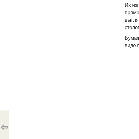
Их из
прямо
выгля
столо
Бумаж
виде 
⇦