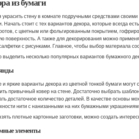
ора из бумаги
 украсить стену в комнате подручными средствами своими р
и. Начать стоит с тех вариантов декора, которые всегда ес
ротов, с цветным или фольгированным покрытием, гофриро
ую поверхность. А также для декорирования можно применя
салфетки с рисунками. Главное, чтобы выбор материала со
 выделить несколько популярных вариантов бумажного де
янды
е и яркие варианты декора из цветной тонкой бумаги могут
ить привычный ковер на стене. Достаточно выбрать шаблон,
ать достаточное количество деталей. В качестве основы мож
хности нити с нанизанными на них бумажными украшениям
взять плотные картонные заготовки, можно создать интерес
мные элементы