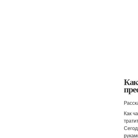
Как
пре
Расск
Как ч
трати
Сегод
рукам