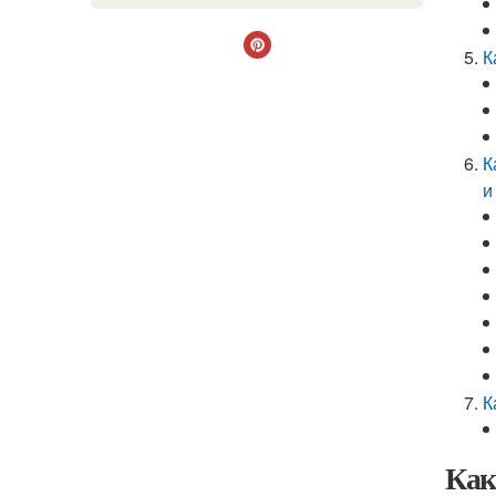
К
К
и
К
Как