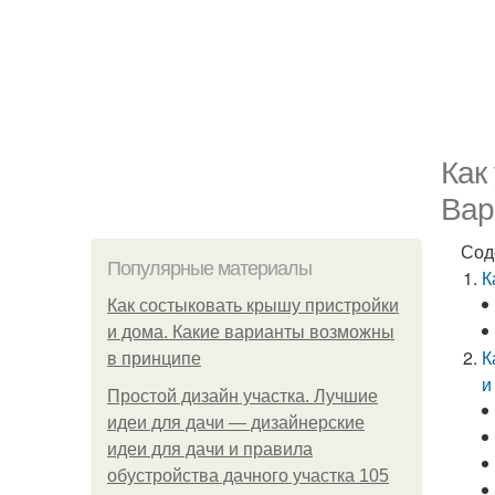
Как
Вар
Сод
Популярные материалы
К
Как состыковать крышу пристройки
и дома. Какие варианты возможны
К
в принципе
и
Простой дизайн участка. Лучшие
идеи для дачи — дизайнерские
идеи для дачи и правила
обустройства дачного участка 105