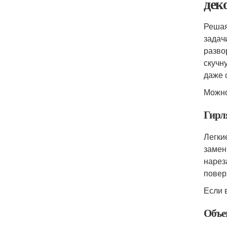
дек
Решая
задач
разво
скучн
даже 
Можно
Гирл
Легки
замен
нарез
повер
Если 
Объе