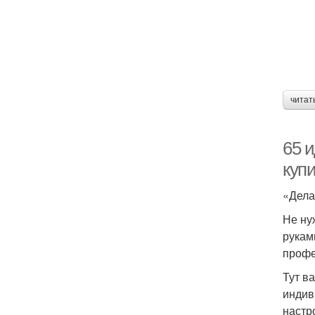
читат
65 и
куп
«Дела
Не ну
рукам
профе
Тут в
индив
настр