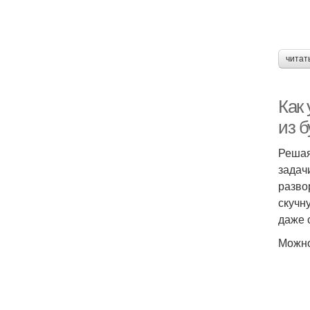
читат
Как
из 
Решая
задач
разво
скучн
даже 
Можно