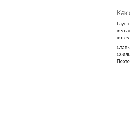
Как
Глупо
весь 
потом
Ставк
Обиль
Поэто