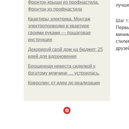
Фронтон крыши из профнастила.
лучше
Фронтон из профнастила
Квартиры электрика. Монтаж
Шаг 1
электропроводки в квартире
Первы
своими руками — пошаговая
миним
инструкция
стиле
друзе
Декорируй свой дом на бюджет: 25
идей для вдохновения
Брошенная невеста сиделкой к
богатому мужчине … устроилась.
Ковролин: от идеи до реализации