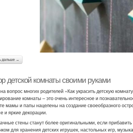
ь дальше →
ор детской комнаты своими руками
 на вопрос многих родителей «Как украсить детскую комнат
ирование комнаты – это очень интересное и познавательное
те мамы и папы нацелены на создание своеобразного остро
е и яркие декорации.
ачные стены станут более оригинальными, если прибавить
чком для хранения детских игрушек, настольных игр, музы