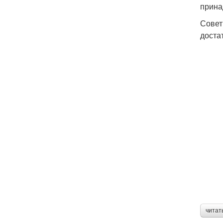
прина
Совет
доста
читат