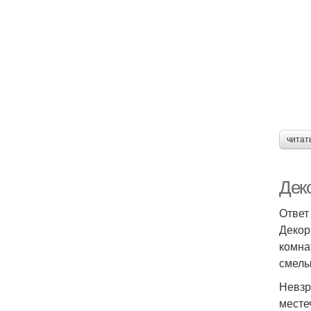
читат
Дек
Ответ
Декор
комна
смелы
Невзр
месте