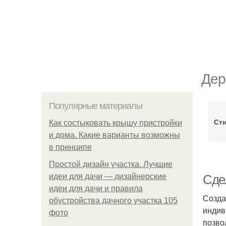
Дер
Популярные материалы
Ст
Как состыковать крышу пристройки
и дома. Какие варианты возможны
в принципе
Простой дизайн участка. Лучшие
идеи для дачи — дизайнерские
Сде
идеи для дачи и правила
Созда
обустройства дачного участка 105
индив
фото
позво