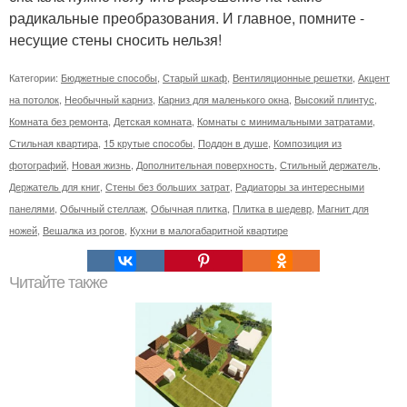
радикальные преобразования. И главное, помните -
несущие стены сносить нельзя!
Категории:
Бюджетные способы
,
Старый шкаф
,
Вентиляционные решетки
,
Акцент
на потолок
,
Необычный карниз
,
Карниз для маленького окна
,
Высокий плинтус
,
Комната без ремонта
,
Детская комната
,
Комнаты с минимальными затратами
,
Стильная квартира
,
15 крутые способы
,
Поддон в душе
,
Композиция из
фотографий
,
Новая жизнь
,
Дополнительная поверхность
,
Стильный держатель
,
Держатель для книг
,
Стены без больших затрат
,
Радиаторы за интересными
панелями
,
Обычный стеллаж
,
Обычная плитка
,
Плитка в шедевр
,
Магнит для
ножей
,
Вешалка из рогов
,
Кухни в малогабаритной квартире
Читайте также