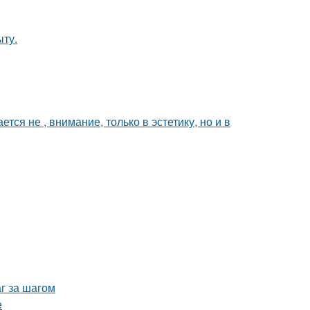
ыту.
я не , внимание, только в эстетику, но и в
г за шагом
е