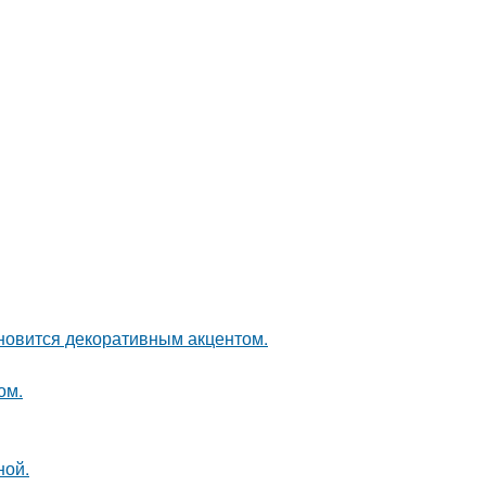
ановится декоративным акцентом.
ом.
ной.