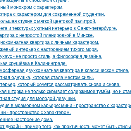
ный монохром с характером.
ртира с характером для современной студентки.
ольшая студия с мягкой цветовой палитрой.
ета и текстуры: уютный интерьер в Санкт-петербурге.
артира с непростой планировкой в Минске.
нокомнатная квартира с личным характером.
жевый интерьер с настроением тихого моря.
ухаус - не просто стиль, а философия дизайна.
кая хрущёвка в Калининграде.
мосферная двухкомнатная квартира в классическом стиле.
тная однушка, которая стала местом силы.
терьер, который хочется рассматривать снова и снова.
кая шторка не только скрывает содержимое тумбы, но и ст
тная студия для молодой девушки.
удия в мраморном карьере: мини - пространство с характер
ни - пространство с характером.
еннее настроение дома.
от дизайн - пример того, как практичность может быть стиль