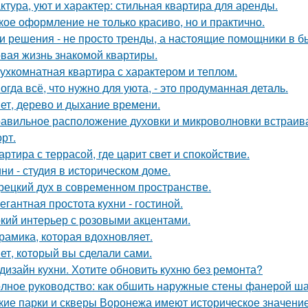
ктура, уют и характер: стильная квартира для аренды.
кое оформление не только красиво, но и практично.
и решения - не просто тренды, а настоящие помощники в б
вая жизнь знакомой квартиры.
ухкомнатная квартира с характером и теплом.
огда всё, что нужно для уюта, - это продуманная деталь.
ет, дерево и дыхание времени.
авильное расположение духовки и микроволновки встраиваетс
рт.
артира с террасой, где царит свет и спокойствие.
ни - студия в историческом доме.
рецкий дух в современном пространстве.
егантная простота кухни - гостиной.
кий интерьер с розовыми акцентами.
рамика, которая вдохновляет.
ет, который вы сделали сами.
дизайн кухни. Хотите обновить кухню без ремонта?
лное руководство: как обшить наружные стены фанерой ша
кие парки и скверы Воронежа имеют историческое значени