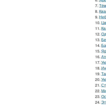
7.
Тём
8.
Ква
9.
Неб
10.
Цв
11.
Кв
12.
Од
13.
Бе
14.
Ба
15.
Яр
16.
Ат
17.
Ую
18.
Ин
19.
Та
20.
Ую
21.
Ст
22.
Ми
23.
Ос
24.
Эт