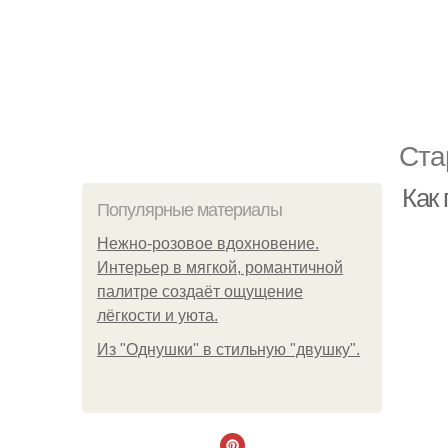
Ста
Как
Популярные материалы
Нежно-розовое вдохновение.
Интерьер в мягкой, романтичной
палитре создаёт ощущение
лёгкости и уюта.
Из "Однушки" в стильную "двушку".