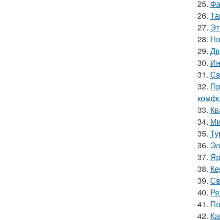
25.
Фа
26.
Та
27.
Эт
28.
Но
29.
Дв
30.
Ин
31.
Св
32.
Пр
комфо
33.
Кв
34.
Ми
35.
Ту
36.
Эл
37.
Яр
38.
Ке
39.
Св
40.
Ре
41.
По
42.
Ка