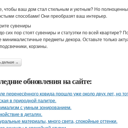
е, чтобы ваш дом стал стильным и уютным? Но полноценны
остыми способами! Они преобразят ваш интерьер.
рите сувениры
 до сих пор стоят сувениры и статуэтки по всей квартире? 
е минималистичные предметы декора. Оставьте только акт
 подсвечники, корзины.
ь дальше →
ледние обновления на сайте:
ле перенесённого ковида прошло уже около двух лет, но тот
ская в природной палитре.
имализм с умным зонированием.
койствие в деталях.
уральные материалы, много света, спокойные оттенки.
ие акценты в спокойной студии.