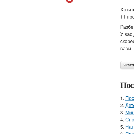
Хотит
11 пр
Разбе
У вас
скоре
вазы,
читат
Пос
1.
Пос
2.
Дет
3.
Мин
4.
Спо
5.
Нат
6.
Ярк