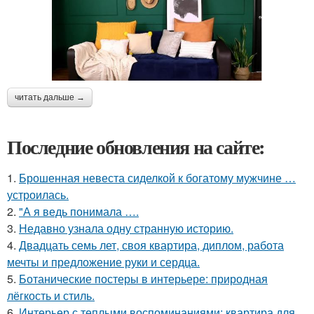
читать дальше →
Последние обновления на сайте:
1.
Брошенная невеста сиделкой к богатому мужчине …
устроилась.
2.
"А я ведь понимала ….
3.
Недавно узнала одну странную историю.
4.
Двадцать семь лет, своя квартира, диплом, работа
мечты и предложение руки и сердца.
5.
Ботанические постеры в интерьере: природная
лёгкость и стиль.
6.
Интерьер с теплыми воспоминаниями: квартира для