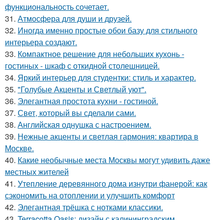
функциональность сочетает.
31.
Атмосфера для души и друзей.
32.
Иногда именно простые обои базу для стильного
интерьера создают.
33.
Компактное решение для небольших кухонь -
гостиных - шкаф с откидной столешницей.
34.
Яркий интерьер для студентки: стиль и характер.
35.
"Голубые Акценты и Светлый уют".
36.
Элегантная простота кухни - гостиной.
37.
Свет, который вы сделали сами.
38.
Английская однушка с настроением.
39.
Нежные акценты и светлая гармония: квартира в
Москве.
40.
Какие необычные места Москвы могут удивить даже
местных жителей
41.
Утепление деревянного дома изнутри фанерой: как
сэкономить на отоплении и улучшить комфорт
42.
Элегантная трёшка с нотками классики.
43.
Terracotta Oasis: дизайн с калининградским