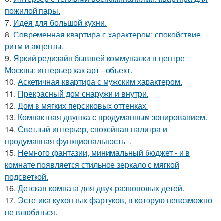
пожилой пары.
7.
Идея для большой кухни.
8.
Современная квартира с характером: спокойствие,
ритм и акценты.
9.
Яркий редизайн бывшей коммуналки в центре
Москвы: интерьер как арт - объект.
10.
Аскетичная квартира с мужским характером.
11.
Прекрасный дом снаружи и внутри.
12.
Дом в мягких персиковых оттенках.
13.
Компактная двушка с продуманным зонированием.
14.
Светлый интерьер, спокойная палитра и
продуманная функциональность -.
15.
Немного фантазии, минимальный бюджет - и в
комнате появляется стильное зеркало с мягкой
подсветкой.
16.
Детская комната для двух разнополых детей.
17.
Эстетика кухонных фартуков, в которую невозможно
не влюбиться.