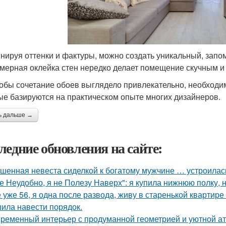
нируя оттенки и фактуры, можно создать уникальный, запо
мерная оклейка стен нередко делает помещение скучным и
тобы сочетание обоев выглядело привлекательно, необходи
ые базируются на практическом опыте многих дизайнеров.
ь дальше →
ледние обновления на сайте:
шенная невеста сиделкой к богатому мужчине … устроилас
е Неудобно, я не Полезу Наверх": я купила нижнюю полку, н
 уже 56, я одна после развода, живу в старенькой квартире 
ила навести порядок.
ременный интерьер с продуманной геометрией и уютной а