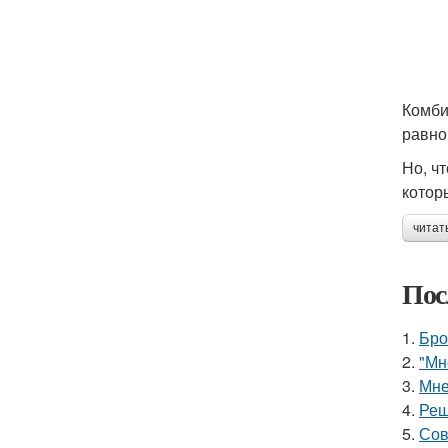
Комби
равно
Но, ч
котор
читат
Пос
1.
Бро
2.
"Мн
3.
Мне
4.
Реш
5.
Сов