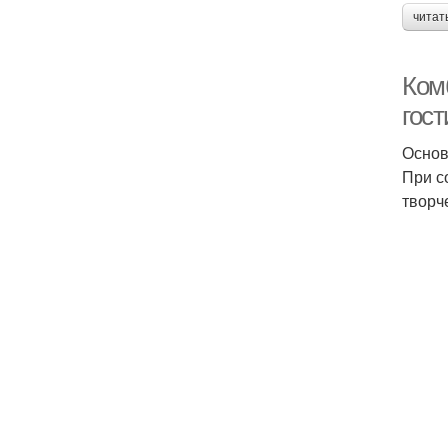
читат
Ком
гос
Основ
При с
творч