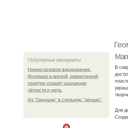
Гео
Маг
Популярные материалы
В сов
Нежно-розовое вдохновение.
досту
Интерьер в мягкой, романтичной
пласт
палитре создаёт ощущение
украш
лёгкости и уюта.
творч
Из "Однушки" в стильную "двушку".
Для д
Созда