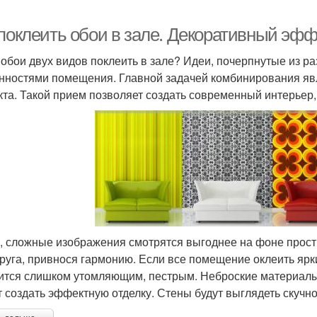
 поклеить обои в зале. Декоративный эфф
 обои двух видов поклеить в зале? Идеи, почерпнутые из ра
нностями помещения. Главной задачей комбинирования явл
та. Такой прием позволяет создать современный интерьер,
, сложные изображения смотрятся выгоднее на фоне прос
друга, привнося гармонию. Если все помещение оклеить яр
ится слишком утомляющим, пестрым. Неброские материалы,
т создать эффектную отделку. Стены будут выглядеть скучн