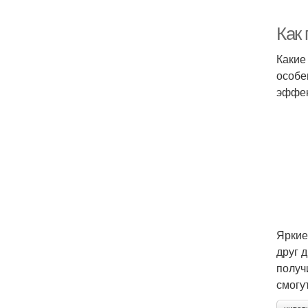
Как
Какие
особе
эффек
Яркие
друг 
получ
смогу