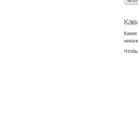
читат
Как
Какие
некач
Чтобы