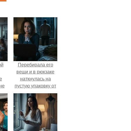
ой
Перебирала его
вещи и в рюкзаке
е
наткнулась на
 не
пустую упаковку от
для
каких-то таблеток.
и
е