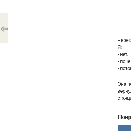
⇦
Через
Я:
- нет.
- поч
- пот
Она п
верну
станц
Понр