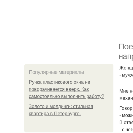
Пое
нап
Женщи
Популярные материалы
- муж
Ручка пластикового окна не
поворачивается вверх. Как
Мне н
самостояльно выполнить работу?
механ
Золото и молдинги: стильная
Говор
квартира в Петербурге.
- мож
В отве
- с че