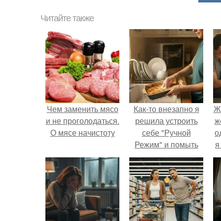
Читайте также
Чем заменить мясо
Как-то внезапно я
Ж
и не проголодаться.
решила устроить
ж
О мясе начистоту
себе "Ручной
о
Режим" и помыть
я
посуду без помощи
техники.