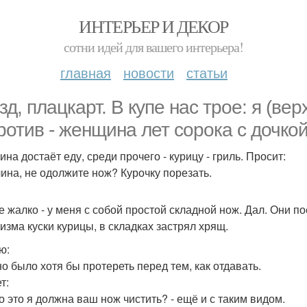
ИНТЕРЬЕР И ДЕКОР
сотни идей для вашего интерьера!
главная
новости
статьи
зд, плацкарт. В купе нас трое: я (ве
ротив - женщина лет сорока с дочко
на достаёт еду, среди прочего - курицу - гриль. Просит:
чина, не одолжите нож? Курочку порезать.
е жалко - у меня с собой простой складной нож. Дал. Они п
изма куски курицы, в складках застрял хрящ.
ю:
но было хотя бы протереть перед тем, как отдавать.
т:
го это я должна ваш нож чистить? - ещё и с таким видом.