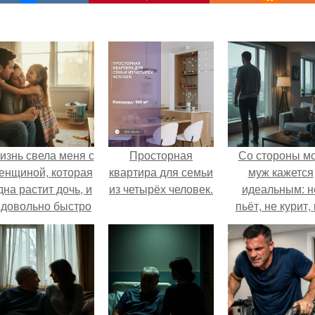
изнь свела меня с
Просторная
Со стороны м
енщиной, которая
квартира для семьи
муж кажется
дна растит дочь, и
из четырёх человек.
идеальным: н
 довольно быстро
пьёт, не курит,
привязался к ним
даёт поводов 
обеим.
ревности, с
ребёнком
справляется
отлично, да 
готовит лучш