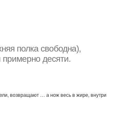
рхняя полка свободна),
й примерно десяти.
оели, возвращают … а нож весь в жире, внутри