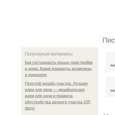
Пис
Популярные материалы
Как состыковать крышу пристройки
пл
и дома. Какие варианты возможны
в принципе
Простой дизайн участка. Лучшие
идеи для дачи — дизайнерские
пл
идеи для дачи и правила
обустройства дачного участка 105
фото