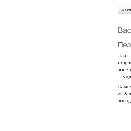
читат
Вас
Пер
Пласт
творч
полез
самод
Самод
Из 5-
понад