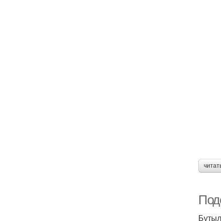
читат
Поде
Бутыл