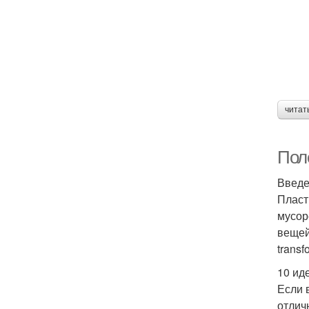
читат
Пол
Введ
Пласт
мусор
вещей
trans
10 ид
Если 
отлич