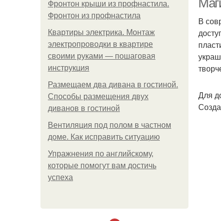
Маг
Фронтон крыши из профнастила.
Фронтон из профнастила
В сов
досту
Квартиры электрика. Монтаж
пласт
электропроводки в квартире
украш
своими руками — пошаговая
творч
инструкция
Размещаем два дивана в гостиной.
Для д
Способы размещения двух
Созда
диванов в гостиной
Вентиляция под полом в частном
доме. Как исправить ситуацию
Упражнения по английскому,
которые помогут вам достичь
успеха