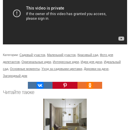
Категории:
Садовый участок
,
Маленький участок
,
Красивый сад
,
Фото для
дилетантов
,
Оригинальные идеи
,
Интересные идеи
,
Идеи для дачи
,
Идеальный
сад
,
Основные моменты
,
Уход за садовыми цветами
,
Дорожки на даче
,
Загородный дом
Читайте также