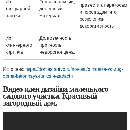
Из
Универсальный,
привести к перекосам
тротуарной
доступный
и перепадам, что
плитки
материал
резко снизит
декоративность
Из
Долговечность,
клинкерного
прочность,
кирпича
недорогая цена.
Источник:
https://domastroevo.ru/novosti/otmostka-vokrug-
doma-betonnaya-funkcii-i-zadachi
Видео идеи дизайна маленького
садового участка. Красивый
загородный дом.