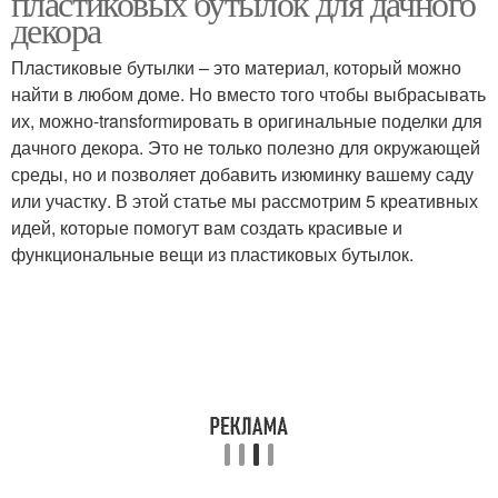
пластиковых бутылок для дачного
декора
Пластиковые бутылки – это материал, который можно
План с закрытым
найти в любом доме. Но вместо того чтобы выбрасывать
Узкий участок
участком
их, можно-transformировать в оригинальные поделки для
дачного декора. Это не только полезно для окружающей
среды, но и позволяет добавить изюминку вашему саду
или участку. В этой статье мы рассмотрим 5 креативных
Дизайн на маленьком
Приусадебный участок
идей, которые помогут вам создать красивые и
участке
функциональные вещи из пластиковых бутылок.
Участок перед домом
Маленький участок
Уход за садовыми
Участок на зоны
цветами