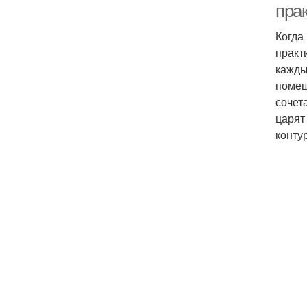
пра
Когда
практ
кажды
помещ
сочет
царят
конту