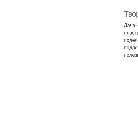
Тво
Дача 
пласт
подел
подде
полез