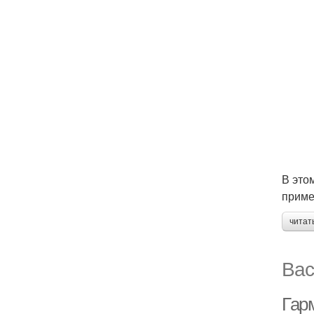
В это
приме
читат
Вас
Гар