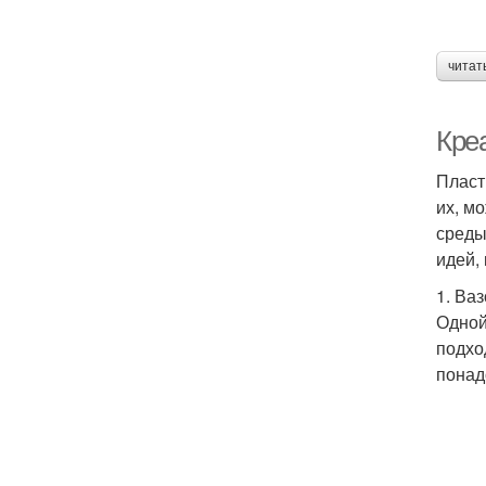
читат
Кре
Пласт
их, м
среды
идей,
1. Ва
Одной
подхо
понад