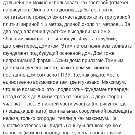
дальнейшем можно использовать как гостевой (отмечен
на рисунке). Около этого домика, дабы весной не
топтаться по грязи, уложил часть дорожки из тротуарной
плитки шириной 1,2 метра, длиной около 11 метров… За
два года владения участком высадили на нем 3
яблоньки, жимолость съедобную, 4 куста голубики,
цветочки перед домиком. Этим летом начинаем заливать
фундамент под будущий основной дом. Дом тоже
неправильной формы. Эскиз дома прилагаю.Темным
цветом выделено место, на котором мы можем
поставить дом согласно ГПЗУ. Т.е. как видно, место
единственно возможное там, где и указано. Максимум,
что еще возможно, это «подвигать» фундамент вперед-
назад от 3-х до 8-ми метров от забора. С двух сторон
участка — лес. В нижней части участка (по рисунку, где
площадка для авто) капитальных сооружений размещать
нельзя, только огороды, теплица как максимум. На
участке хотелось бы видеть баньку и летнюю кухню с
барбекю (можно совмещенные), жена просит качели.