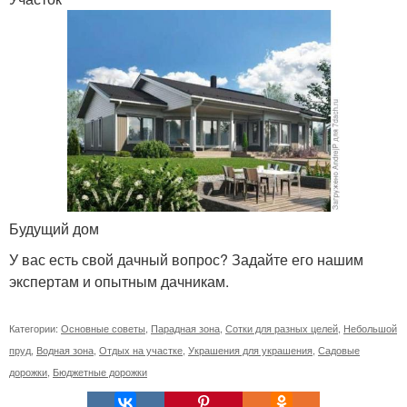
Будущий дом
У вас есть свой дачный вопрос? Задайте его нашим
экспертам и опытным дачникам.
Категории:
Основные советы
,
Парадная зона
,
Сотки для разных целей
,
Небольшой
пруд
,
Водная зона
,
Отдых на участке
,
Украшения для украшения
,
Садовые
дорожки
,
Бюджетные дорожки