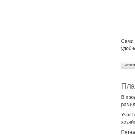
Сами 
удобн
читат
План
В про
раз и
Участ
хозяй
Пятнад