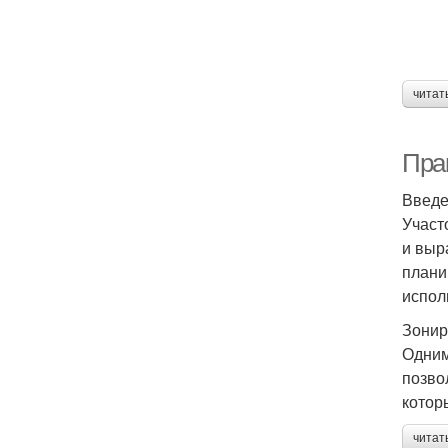
читат
Прак
Введ
Участ
и выр
плани
испол
Зонир
Одним
позво
котор
читат