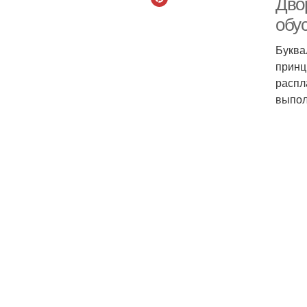
Двор
обус
Буква
принц
распл
выпол