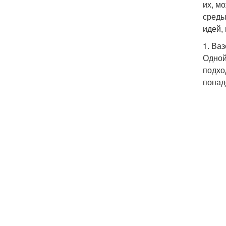
их, м
среды
идей,
1. Ва
Одной
подхо
понад