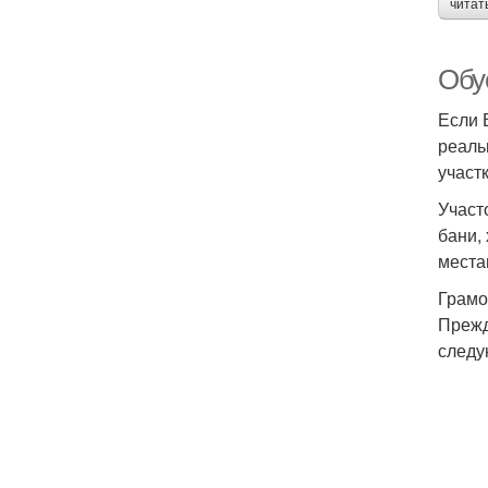
читат
Обус
Если 
реаль
участк
Участ
бани,
места
Грамо
Прежд
следу