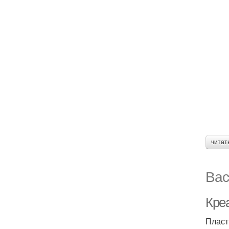
читат
Вас
Кре
Пласт