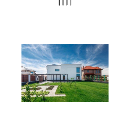
Растения для участка
Отдых на участке
Погреб на дачном
Участок под ключ
участке
План с закрытым
Хозяйственные
участком
постройки
Постройки из
Соседний участок
контейнеров