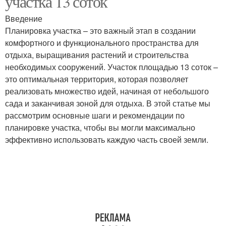
участка 13 соток
Введение
Планировка участка – это важный этап в создании
Пространства на
комфортного и функционального пространства для
Дорожки на участке
участке
отдыха, выращивания растений и строительства
необходимых сооружений. Участок площадью 13 соток –
это оптимальная территория, которая позволяет
реализовать множество идей, начиная от небольшого
Безопасность на
Пространство на
сада и заканчивая зоной для отдыха. В этой статье мы
участке
небольшом участке
рассмотрим основные шаги и рекомендации по
планировке участка, чтобы вы могли максимально
эффективно использовать каждую часть своей земли.
Покрытия на участке
Площадка на участке
Участок для разных
Тропинки на участке
целей