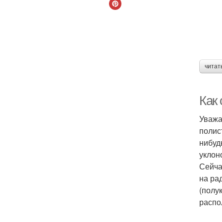
читат
Как 
Уважа
полис
нибуд
уклон
Сейча
на ра
(полу
распо