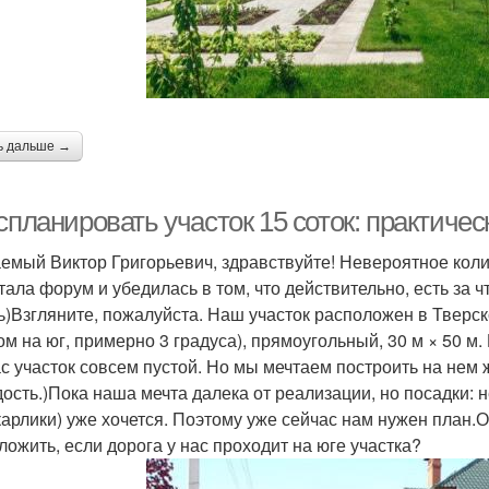
ь дальше →
спланировать участок 15 соток: практиче
емый Виктор Григорьевич, здравствуйте! Невероятное коли
тала форум и убедилась в том, что действительно, есть за ч
ь)Взгляните, пожалуйста. Наш участок расположен в Тверск
ом на юг, примерно 3 градуса), прямоугольный, 30 м × 50
с участок совсем пустой. Но мы мечтаем построить на нем 
дость.)Пока наша мечта далека от реализации, но посадки: 
карлики) уже хочется. Поэтому уже сейчас нам нужен план.
ложить, если дорога у нас проходит на юге участка?