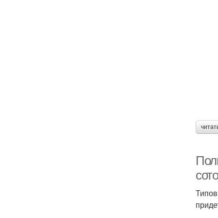
читат
Пол
сото
Типов
приде