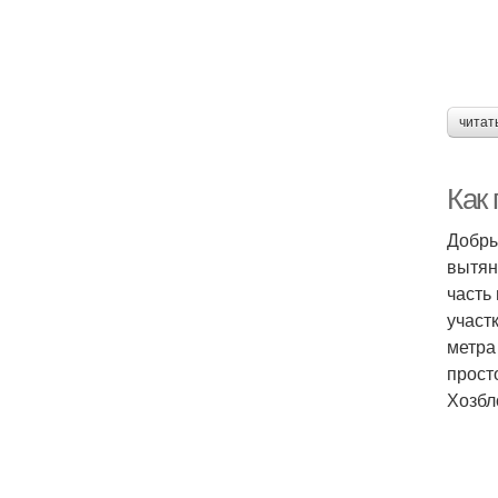
читат
Как
Добры
вытян
часть
участ
метра
прост
Хозбл