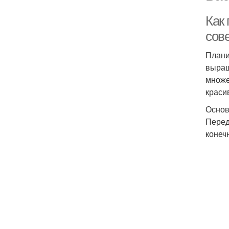
Как
сов
Плани
выращ
множе
краси
Основ
Перед
конеч