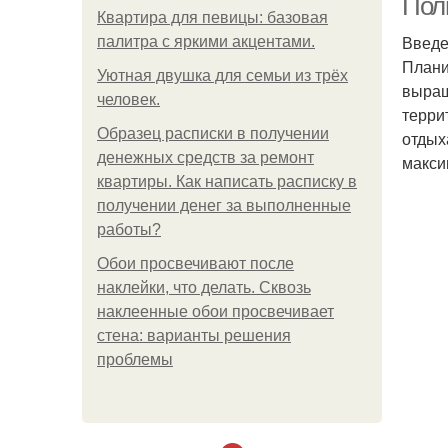
Полн
Квартира для певицы: базовая
Введ
палитра с яркими акцентами.
Плани
Уютная двушка для семьи из трёх
выращ
человек.
терри
Образец расписки в получении
отдых
денежных средств за ремонт
макси
квартиры. Как написать расписку в
получении денег за выполненные
работы?
Обои просвечивают после
наклейки, что делать. Сквозь
наклеенные обои просвечивает
стена: варианты решения
проблемы