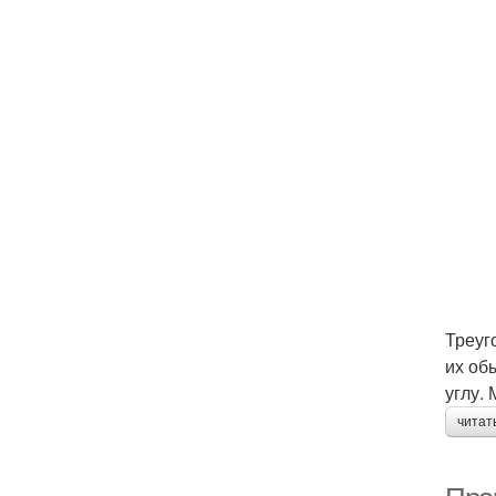
Треуг
их об
углу.
читат