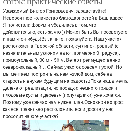
соток: практические советы
Уважаемый Виктор Григорьевич, здравствуйте!
Невероятное количество благодарностей в Ваш адрес!
Участок в московской
Я полистала форум и убедилась в том, что
Дачный участок
области
действительно, есть за что )) Может быть Вы посоветуете
и нам что-нибудь)Взгляните, пожалуйста. Наш участок
расположен в Тверской области, суглинок, ровный (с
незначительным уклоном на юг, примерно 3 градуса),
Полив на участке
прямоугольный, 30 м × 50 м. Ветер преимущественно
северо-западный… Сейчас участок совсем пустой. Но
мы мечтаем построить на нем жилой дом, себе на
старость и внукам будущим на радость.)Пока наша мечта
далека от реализации, но посадки: немного грядок и
плодовые кусты и деревья (полукарлики) уже хочется.
Поэтому уже сейчас нам нужен план.Основной вопрос:
как все правильно расположить, если дорога у нас
проходит на юге участка?