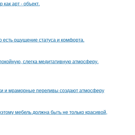
как арт - объект.
о есть ощущение статуса и комфорта.
спокойную, слегка медитативную атмосферу.
енки и мраморные переливы создают атмосферу
оэтому мебель должна быть не только красивой,