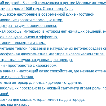
ий редизайн бывшей коммуналки в центре Москвы: интерьер 
ртира в доме 1905 года, Санкт-петербург.
нцузское настроение в современной кухне - гостиной.
ирование кровати с помощью штор.
артира - студия с зонированием.
хая роскошь. Интерьер, в котором нет кричащих решений, н
ои в санузле: смело и эффектно.
рмония геометрии и света.
четание тёплой подсветки и натуральных веточек создаёт 
мосферная двухкомнатная квартира в классическом стиле.
нтрастная студия, созданная для аренды.
ни - пространство с характером.
а ванная - настоящий оазис спокойствия, где нежные отт
сти и расслабления.
етлый интерьер для отца и дочери - студентки.
небольших пространствах каждый сантиметр играет роль, п
умной.
артира для семьи, которая живёт на два города.
иль вне времени.