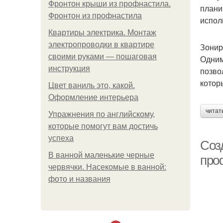
Фронтон крыши из профнастила.
плани
Фронтон из профнастила
испол
Квартиры электрика. Монтаж
электропроводки в квартире
Зонир
своими руками — пошаговая
Одним
инструкция
позво
котор
Цвет ваниль это, какой.
Оформление интерьера
читат
Упражнения по английскому,
которые помогут вам достичь
успеха
Соз
В ванной маленькие черные
про
червячки. Насекомые в ванной:
фото и названия