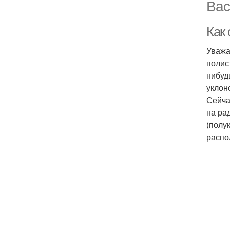
Вас
Как 
Уважа
полис
нибуд
уклон
Сейча
на ра
(полу
распо