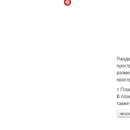
Ландш
прост
разме
прост
1 Пла
В пла
также
читат