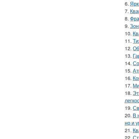
6.
Ярк
7.
Ква
8.
Фра
9.
Зон
10.
Кв
11.
Ти
12.
Об
13.
Га
14.
Со
15.
Ат
16.
Ко
17.
Ми
18.
Эт
легко
19.
Св
20.
В 
но и 
21.
Кв
22.
Ст