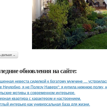
ь дальше →
ледние обновления на сайте:
шенная невеста сиделкой к богатому мужчине … устроилас
е Неудобно, я не Полезу Наверх": я купила нижнюю полку, н
льские мотивы в современном интерьере.
ерная квартира с характером и настроением.
тлый интерьер как универсальная база для жизни.