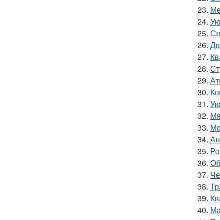
23.
Ме
24.
Ую
25.
Св
26.
Дв
27.
Кв
28.
Ст
29.
Ат
30.
Ко
31.
Ую
32.
Мя
33.
Мо
34.
Ан
35.
Ро
36.
Об
37.
Че
38.
Тр
39.
Кв
40.
Ма