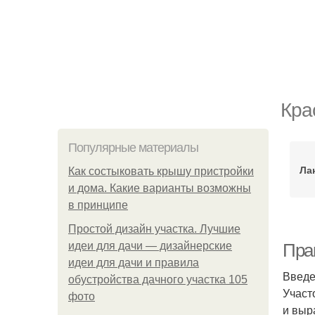
Кра
Популярные материалы
Ла
Как состыковать крышу пристройки
и дома. Какие варианты возможны
в принципе
Простой дизайн участка. Лучшие
идеи для дачи — дизайнерские
Прак
идеи для дачи и правила
Введ
обустройства дачного участка 105
Участ
фото
и выр