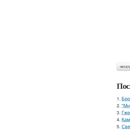
читат
Пос
1.
Бро
2.
"Мн
3.
Гже
4.
Кам
5.
Све