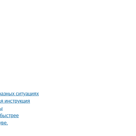
разных ситуациях
я инструкция
ты
 быстрее
уве.