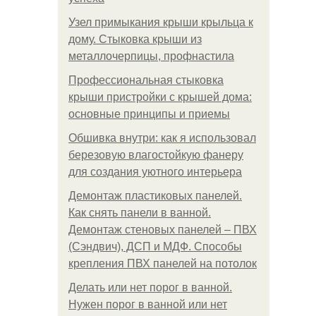
Узел примыкания крыши крыльца к
дому. Стыковка крыши из
металлочерпицы, профнастила
Профессиональная стыковка
крыши пристройки с крышей дома:
основные принципы и приемы
Обшивка внутри: как я использовал
березовую влагостойкую фанеру
для создания уютного интерьера
Демонтаж пластиковых панелей.
Как снять панели в ванной.
Демонтаж стеновых панелей – ПВХ
(Сэндвич), ДСП и МДФ. Способы
крепления ПВХ панелей на потолок
Делать или нет порог в ванной.
Нужен порог в ванной или нет