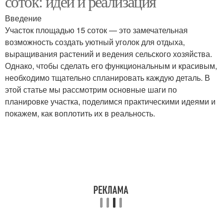
соток: идеи и реализация
Введение
Участок площадью 15 соток — это замечательная
Участок в ландшафтном
возможность создать уютный уголок для отдыха,
Дачный участок
дизайне
выращивания растений и ведения сельского хозяйства.
Однако, чтобы сделать его функциональным и красивым,
необходимо тщательно спланировать каждую деталь. В
этой статье мы рассмотрим основные шаги по
Участок в московской
Дорожки на участке
планировке участка, поделимся практическими идеями и
области
покажем, как воплотить их в реальность.
Объект на участке
Небольшой участок
Планировка для участка