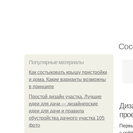
Сос
Популярные материалы
Как состыковать крышу пристройки
и дома. Какие варианты возможны
в принципе
Простой дизайн участка. Лучшие
идеи для дачи — дизайнерские
Диза
идеи для дачи и правила
про
обустройства дачного участка 105
Первы
фото
с соб