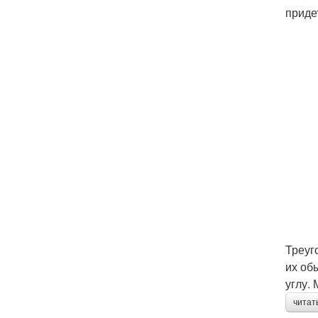
приде
Треуг
их об
углу.
читат