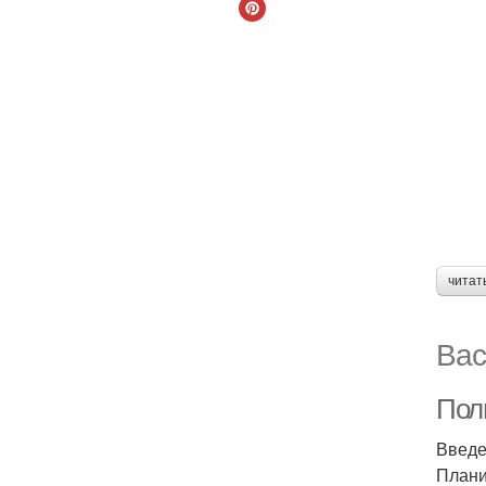
читат
Вас
Полн
Введ
Плани