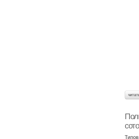
читат
Пол
сото
Типов