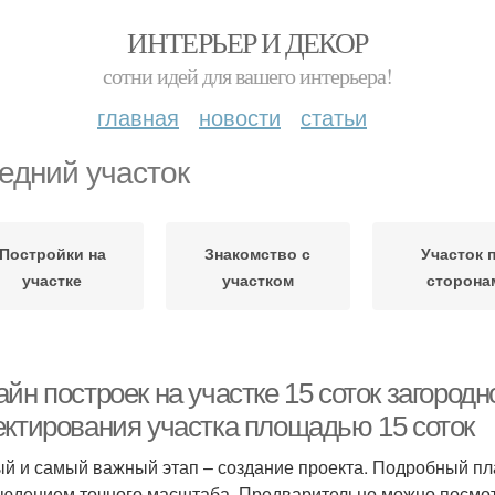
ИНТЕРЬЕР И ДЕКОР
сотни идей для вашего интерьера!
главная
новости
статьи
едний участок
Постройки на
Знакомство с
Участок 
участке
участком
сторона
йн построек на участке 15 соток загород
ектирования участка площадью 15 соток
й и самый важный этап – создание проекта. Подробный пла
людением точного масштаба. Предварительно можно посмот