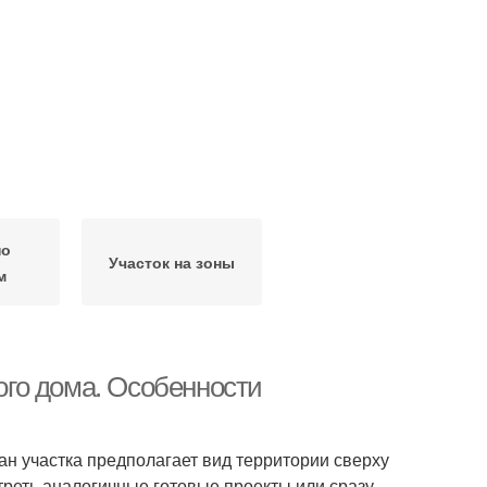
по
Участок на зоны
м
ного дома. Особенности
н участка предполагает вид территории сверху
реть аналогичные готовые проекты или сразу