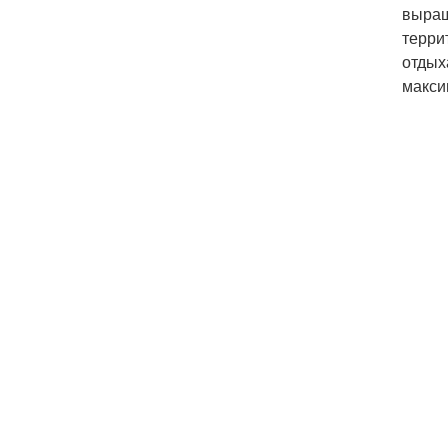
выращ
терри
отдых
макси