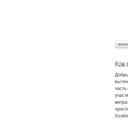
читат
Как
Добры
вытян
часть
участ
метра
прост
Хозбл