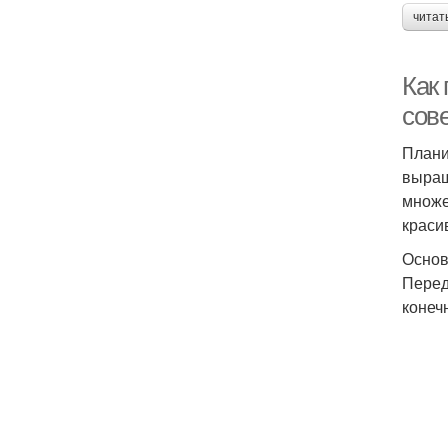
читат
Как
сов
Плани
выращ
множе
краси
Основ
Перед
конеч