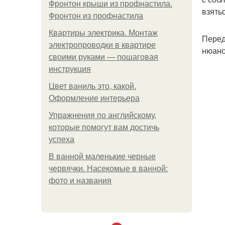
Фронтон крыши из профнастила.
взять
Фронтон из профнастила
Квартиры электрика. Монтаж
Перед
электропроводки в квартире
нюанс
своими руками — пошаговая
инструкция
Цвет ваниль это, какой.
Оформление интерьера
Упражнения по английскому,
которые помогут вам достичь
успеха
В ванной маленькие черные
червячки. Насекомые в ванной:
фото и названия