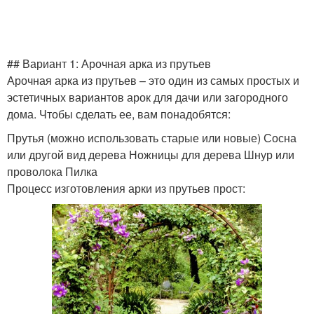
Погреба под домом
Погреба в частном доме
## Вариант 1: Арочная арка из прутьев
Арочная арка из прутьев – это один из самых простых и
эстетичных вариантов арок для дачи или загородного
дома. Чтобы сделать ее, вам понадобятся:
Погреб в частном доме
Мини-погреб в доме
Прутья (можно использовать старые или новые) Сосна
или другой вид дерева Ножницы для дерева Шнур или
проволока Пилка
Процесс изготовления арки из прутьев прост:
Погреб в доме
Дешевый дом
Фундамент под
Дом под ключ
каркасный дом