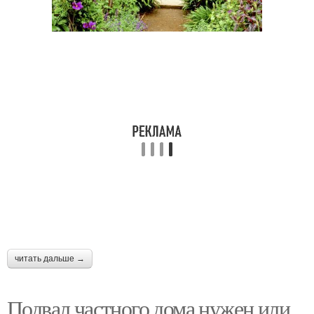
Дом по финской
Дачный дом
технологии
Дом из бруса
Перекрытия в доме
Дом от а
Небольшой дом
читать дальше →
Подвал частного дома нужен или