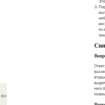
Это
Пор
выг
неб
вес
из-
защ
Свя
Вопр
Ответ
высок
вторы
выдел
него 
⇦
позво
Вопр