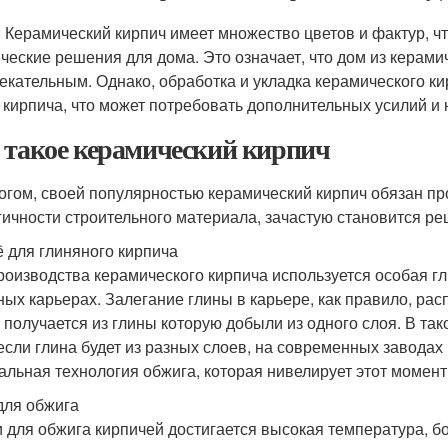
: Керамический кирпич имеет множество цветов и фактур, ч
ические решения для дома. Это означает, что дом из керам
екательным. Однако, обработка и укладка керамического ки
 кирпича, что может потребовать дополнительных усилий и 
 такое керамический кирпич
огом, своей популярностью керамический кирпич обязан про
гичности строительного материала, зачастую становится 
 для глиняного кирпича
роизводства керамического кирпича используется особая г
ных карьерах. Залегание глины в карьере, как правило, ра
 получается из глины которую добыли из одного слоя. В та
если глина будет из разных слоев, на современных заводах
альная технология обжига, которая нивелирует этот момент
для обжига
и для обжига кирпичей достигается высокая температура, б