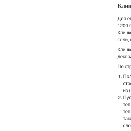
Клин
Для е
1200 
Клинк
соли,
Клинк
декор
По ст
Пол
стр
из 
Пус
теп
теп
так
сло