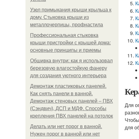
К
Узел примыкания крыши крыльца к
К
дому. Стыковка крыши из
К
металлочерпицы, профнастила
К
К
Профессиональная стыковка
К
крыши пристройки с крышей дома:
основные принципы и приемы
К
Обшивка внутри: как я использовал
К
березовую влагостойкую фанеру
для создания уютного интерьера
Демонтаж пластиковых панелей.
Кер
Как снять панели в ванной.
Демонтаж стеновых панелей – ПВХ
Для о
(Сэндвич), ДСП и МДФ. Способы
разно
крепления ПВХ панелей на потолок
Чтобы
Делать или нет порог в ванной.
для о
Нужен порог в ванной или нет