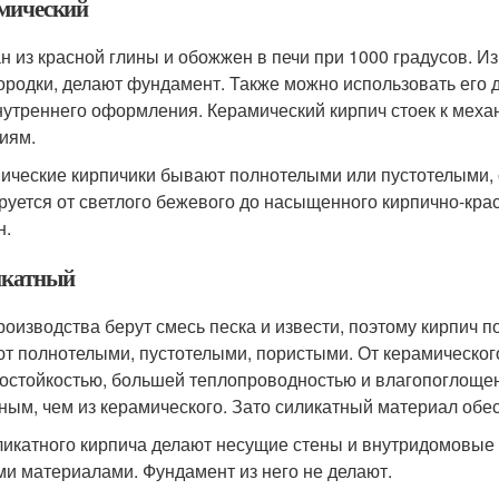
мический
н из красной глины и обожжен в печи при 1000 градусов. Из
ородки, делают фундамент. Также можно использовать его д
нутреннего оформления. Керамический кирпич стоек к мех
иям.
ические кирпичики бывают полнотелыми или пустотелыми, 
руется от светлого бежевого до насыщенного кирпично-красно
н.
катный
роизводства берут смесь песка и извести, поэтому кирпич 
т полнотелыми, пустотелыми, пористыми. От керамическог
остойкостью, большей теплопроводностью и влагопоглощени
ным, чем из керамического. Зато силикатный материал об
ликатного кирпича делают несущие стены и внутридомовые
ми материалами. Фундамент из него не делают.