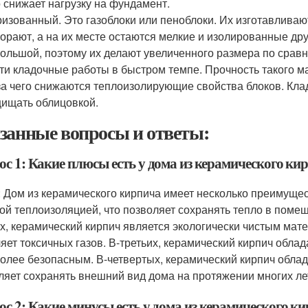
 снижает нагрузку на фундамент.
изованный. Это газоблоки или пеноблоки. Их изготавливаю
орают, а на их месте остаются мелкие и изолированные друг
ольшой, поэтому их делают увеличенного размера по срав
ти кладочные работы в быстром темпе. Прочность такого м
за чего снижаются теплоизолирующие свойства блоков. Кла
ищать облицовкой.
занные вопросы и ответы:
ос 1: Какие плюсы есть у дома из керамического ки
: Дом из керамического кирпича имеет несколько преимущес
ой теплоизоляцией, что позволяет сохранять тепло в помещ
х, керамический кирпич является экологически чистым мат
яет токсичных газов. В-третьих, керамический кирпич облад
более безопасным. В-четвертых, керамический кирпич облад
ляет сохранять внешний вид дома на протяжении многих ле
ос 2: Какие минусы есть у дома из керамического к