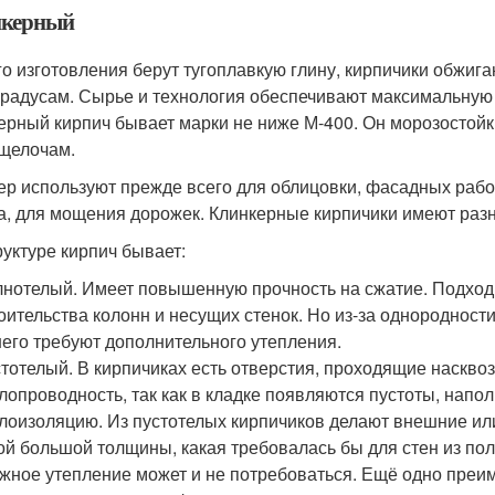
керный
го изготовления берут тугоплавкую глину, кирпичики обжига
градусам. Сырье и технология обеспечивают максимальную 
ерный кирпич бывает марки не ниже М-400. Он морозостойк
 щелочам.
ер используют прежде всего для облицовки, фасадных рабо
а, для мощения дорожек. Клинкерные кирпичики имеют раз
руктуре кирпич бывает:
нотелый. Имеет повышенную прочность на сжатие. Подходи
оительства колонн и несущих стенок. Но из-за однородност
него требуют дополнительного утепления.
тотелый. В кирпичиках есть отверстия, проходящие наскво
лопроводность, так как в кладке появляются пустоты, напо
лоизоляцию. Из пустотелых кирпичиков делают внешние или
ой большой толщины, какая требовалась бы для стен из по
жное утепление может и не потребоваться. Ещё одно преим