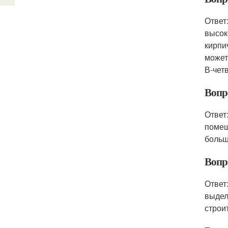
Ответ
высок
кирпи
может
В-чет
Вопр
Ответ
помещ
больш
Вопр
Ответ
выдел
строи