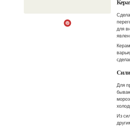
Кера
Сдела
перег
для в
явлен
Керам
варьи
сдела
Сили
Для п
бываю
мороз
холод
Из си
други