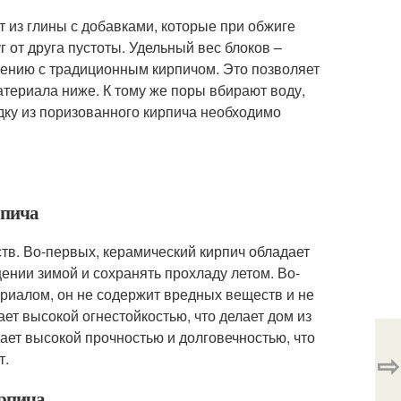
т из глины с добавками, которые при обжиге
 от друга пустоты. Удельный вес блоков –
нению с традиционным кирпичом. Это позволяет
атериала ниже. К тому же поры вбирают воду,
дку из поризованного кирпича необходимо
рпича
тв. Во-первых, керамический кирпич обладает
ении зимой и сохранять прохладу летом. Во-
ериалом, он не содержит вредных веществ и не
ает высокой огнестойкостью, что делает дом из
ает высокой прочностью и долговечностью, что
⇨
т.
ирпича