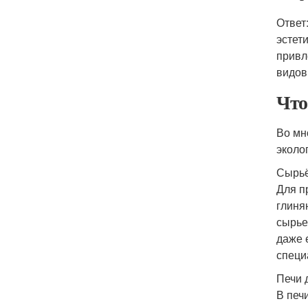
Ответ
эстет
привл
видов
Что
Во мн
эколо
Сырьё
Для п
глиня
сырье
даже 
специ
Печи 
В печ