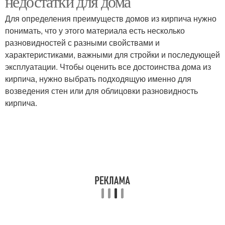
недостатки для дома
Для определения преимуществ домов из кирпича нужно
понимать, что у этого материала есть несколько
Дом из керамического
Кирпич для
разновидностей с разными свойствами и
кирпича
строительства
характеристиками, важными для стройки и последующей
эксплуатации. Чтобы оценить все достоинства дома из
кирпича, нужно выбрать подходящую именно для
возведения стен или для облицовки разновидность
Кирпич при
Щелевой кирпич
кирпича.
строительстве
Керамический блок
Клинкерный кирпич
Кирпич по госту
Кирпич с белыми