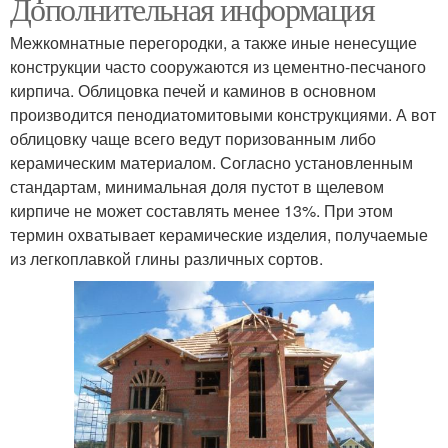
Дополнительная информация
Межкомнатные перегородки, а также иные ненесущие
Керамические изделия
Облицовочный кирпич
конструкции часто сооружаются из цементно-песчаного
кирпича. Облицовка печей и каминов в основном
производится пенодиатомитовыми конструкциями. А вот
облицовку чаще всего ведут поризованным либо
Кирпич для наружных
Строительные кирпичи
керамическим материалом. Согласно установленным
стен
стандартам, минимальная доля пустот в щелевом
кирпиче не может составлять менее 13%. При этом
термин охватывает керамические изделия, получаемые
Кирпич в
из легкоплавкой глины различных сортов.
Кирпич для кладки
строительстве
Кирпичи для
Кирпич по назначению
строительства