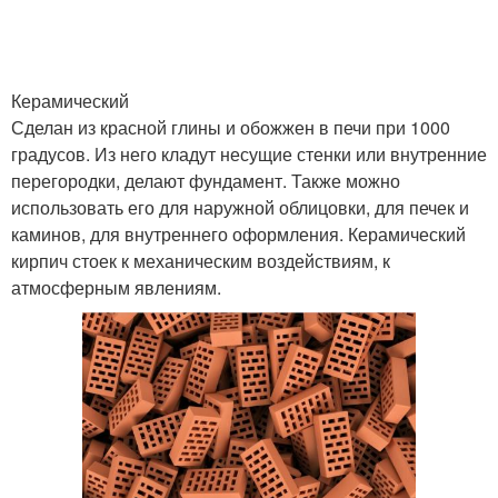
Дом из силикатного
Дом из белого кирпича
кирпича
Керамический
Сделан из красной глины и обожжен в печи при 1000
градусов. Из него кладут несущие стенки или внутренние
перегородки, делают фундамент. Также можно
Белый кирпич
Из силикатный кирпич
использовать его для наружной облицовки, для печек и
каминов, для внутреннего оформления. Керамический
кирпич стоек к механическим воздействиям, к
атмосферным явлениям.
Силикатный кирпич
Дом из кирпича
Перегородки из
Пустотелый кирпич
кирпича