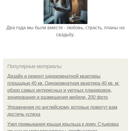
Два года мы были вместе - любовь, страсть, планы на
свадьбу.
Популярные материалы
Дизайн и ремонт однокомнатной квартиры
площадью 40 кв. Однокомнатная квартира 40 кв. м:
обзор самых интересных и уютных планировок,
зонирования и размещения мебели, 200 фото
Упражнения по английскому, которые помогут вам
достичь успеха
Узел примыкания крыши крыльца к дому. Стыковка