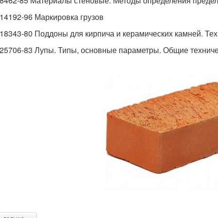
8462-85 Материалы стеновые. Методы определения предело
14192-96 Маркировка грузов
18343-80 Поддоны для кирпича и керамических камней. Те
25706-83 Лупы. Типы, основные параметры. Общие технич