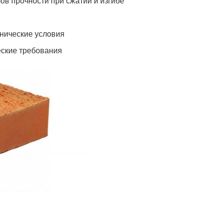
в прочности при сжатии и изгибе
хнические условия
еские требования