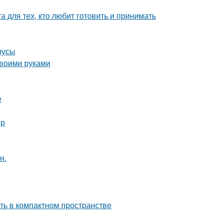
 для тех, кто любит готовить и принимать
нусы
своими руками
е
ер
н.
сть в компактном пространстве