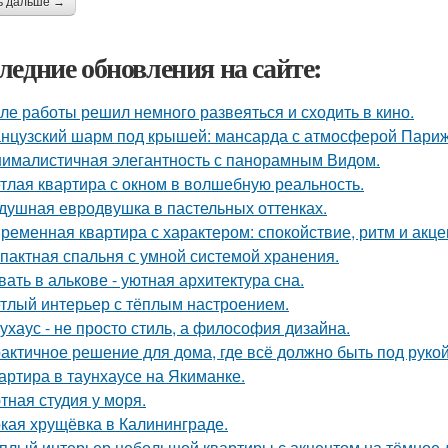
ь дальше →
ледние обновления на сайте:
ле работы решил немного развеяться и сходить в кино.
нцузский шарм под крышей: мансарда с атмосферой Париж
ималистичная элегантность с панорамным Видом.
тлая квартира с окном в волшебную реальность.
душная евродвушка в пастельных оттенках.
ременная квартира с характером: спокойствие, ритм и акце
пактная спальня с умной системой хранения.
вать в алькове - уютная архитектура сна.
тлый интерьер с тёплым настроением.
ухаус - не просто стиль, а философия дизайна.
актичное решение для дома, где всё должно быть под рукой 
артира в таунхаусе на Якиманке.
тная студия у моря.
кая хрущёвка в Калининграде.
плый интерьер небольшой квартиры с акцентом на тёмное 