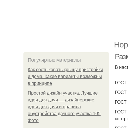
Нор
Раз
Популярные материалы
В нас
Как состыковать крышу пристройки
и дома. Какие варианты возможны
ГОСТ 
в принципе
ГОСТ 
Простой дизайн участка. Лучшие
идеи для дачи — дизайнерские
ГОСТ 
идеи для дачи и правила
ГОСТ 
обустройства дачного участка 105
контр
фото