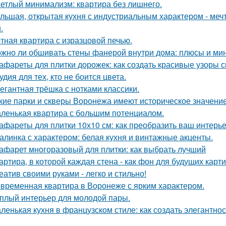
етлый минимализм: квартира без лишнего.
льшая, открытая кухня с индустриальным характером - мечта
.
тная квартира с изразцовой печью.
жно ли обшивать стены фанерой внутри дома: плюсы и ми
афареты для плитки дорожек: как создать красивые узоры 
удия для тех, кто не боится цвета.
егантная трёшка с нотками классики.
кие парки и скверы Воронежа имеют историческое значени
ленькая квартира с большим потенциалом.
афареты для плитки 10х10 см: как преобразить ваш интерь
алинка с характером: белая кухня и винтажные акценты.
афарет многоразовый для плитки: как выбрать лучший
артира, в которой каждая стена - как фон для будущих карти
еатив своими руками - легко и стильно!
временная квартира в Воронеже с ярким характером.
плый интерьер для молодой пары.
ленькая кухня в французском стиле: как создать элегантно