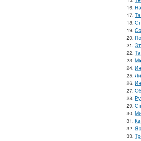
16.
На
17.
Та
18.
Ст
19.
Со
20.
По
21.
Эт
22.
Та
23.
Mi
24.
Ин
25.
Ли
26.
Ин
27.
Об
28.
Ру
29.
Сп
30.
Ми
31.
Кв
32.
Яр
33.
Тр