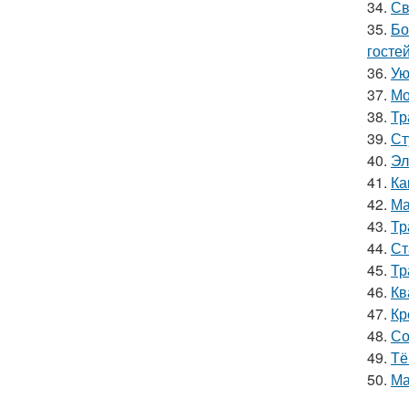
34.
Св
35.
Бо
гостей
36.
Ую
37.
Мо
38.
Тр
39.
Ст
40.
Эл
41.
Ка
42.
Ма
43.
Тр
44.
Ст
45.
Тр
46.
Кв
47.
Кр
48.
Со
49.
Тё
50.
Ма