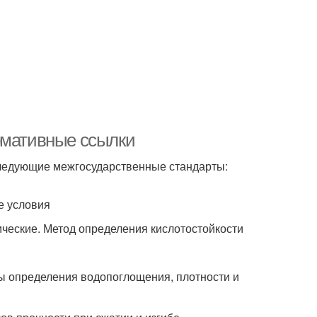
рмативные ссылки
ледующие межгосударственные стандарты:
е условия
ические. Метод определения кислотостойкости
ды определения водопоглощения, плотности и