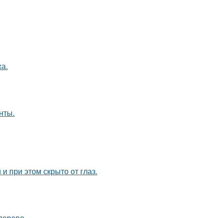
а.
нты.
и при этом скрыто от глаз.
дерево.