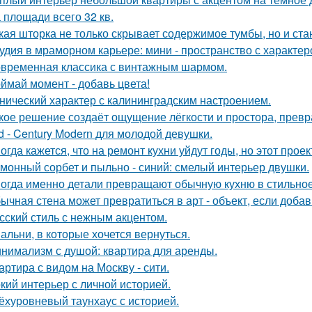
 площади всего 32 кв.
кая шторка не только скрывает содержимое тумбы, но и ст
удия в мраморном карьере: мини - пространство с характер
временная классика с винтажным шармом.
ймай момент - добавь цвета!
нический характер с калининградским настроением.
кое решение создаёт ощущение лёгкости и простора, превра
d - Century Modern для молодой девушки.
огда кажется, что на ремонт кухни уйдут годы, но этот прое
монный сорбет и пыльно - синий: смелый интерьер двушки.
огда именно детали превращают обычную кухню в стильное
ычная стена может превратиться в арт - объект, если добав
сский стиль с нежным акцентом.
альни, в которые хочется вернуться.
нимализм с душой: квартира для аренды.
артира с видом на Москву - сити.
кий интерьер с личной историей.
ёхуровневый таунхаус с историей.