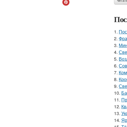
читат
Пос
1.
Пос
2.
Фра
3.
Мин
4.
Све
5.
Воз
6.
Сов
7.
Ком
8.
Кро
9.
Све
10.
Ба
11.
Пр
12.
Кв
13.
Ую
14.
Яр
15.
Тё