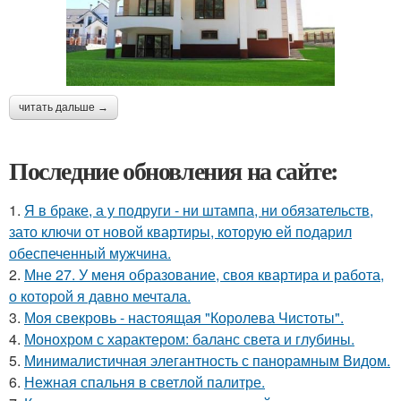
читать дальше →
Последние обновления на сайте:
1.
Я в браке, а у подруги - ни штампа, ни обязательств,
зато ключи от новой квартиры, которую ей подарил
обеспеченный мужчина.
2.
Мне 27. У меня образование, своя квартира и работа,
о которой я давно мечтала.
3.
Моя свекровь - настоящая "Королева Чистоты".
4.
Монохром с характером: баланс света и глубины.
5.
Минималистичная элегантность с панорамным Видом.
6.
Нежная спальня в светлой палитре.