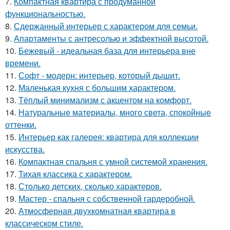
7.
Компактная квартира с продуманной
функциональностью.
8.
Сдержанный интерьер с характером для семьи.
9.
Апартаменты с антресолью и эффектной высотой.
10.
Бежевый - идеальная база для интерьера вне
времени.
11.
Софт - модерн: интерьер, который дышит.
12.
Маленькая кухня с большим характером.
13.
Тёплый минимализм с акцентом на комфорт.
14.
Натуральные материалы, много света, спокойные
оттенки.
15.
Интерьер как галерея: квартира для коллекции
искусства.
16.
Компактная спальня с умной системой хранения.
17.
Тихая классика с характером.
18.
Столько детских, сколько характеров.
19.
Мастер - спальня с собственной гардеробной.
20.
Атмосферная двухкомнатная квартира в
классическом стиле.