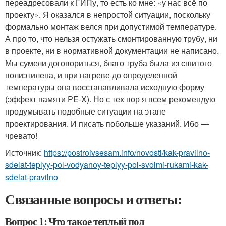
переадресовали к ГИПу, то есть ко мне: «у нас всё по
проекту». Я оказался в непростой ситуации, поскольку
формально монтаж велся при допустимой температуре.
А про то, что нельзя остужать смонтированную трубу, ни
в проекте, ни в нормативной документации не написано.
Мы сумели договориться, благо труба была из сшитого
полиэтилена, и при нагреве до определенной
температуры она восстанавливала исходную форму
(эффект памяти PE-X). Но с тех пор я всем рекомендую
продумывать подобные ситуации на этапе
проектирования. И писать побольше указаний. Ибо —
чревато!
Источник:
https://postroivsesam.info/novosti/kak-pravilno-
sdelat-teplyy-pol-vodyanoy-teplyy-pol-svoimi-rukami-kak-
sdelat-pravilno
Связанные вопросы и ответы:
Вопрос 1: Что такое теплый пол