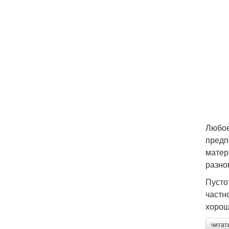
Любое
предп
матер
разно
Пусто
частн
хорош
читат