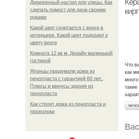
Кер
Деревянный настил для улицы. Как
кир
сделать помост для дачи своими
руками
Какой цвет сочетается с венге в
интерьере. Какой цвет подходит к
цвету венге
Комната 12 кв м. Дизайн маленькой
гостиной
Что в
как м
Японцы придумали дома из
много
пенопласта с гарантией 60 лет..
такие
Плюсы и минусы здания из
харак
пенопласта
Как строят дома из пенопласта и
читат
проволоки
Вас