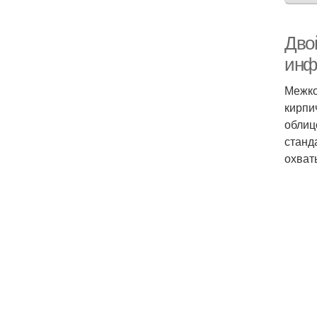
Дво
инф
Межко
кирпи
облиц
станд
охват