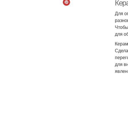
Кер
Для о
разно
Чтобы
для о
Керам
Сдела
перег
для в
явлен