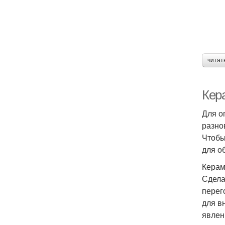
читат
Кер
Для о
разно
Чтобы
для о
Керам
Сдела
перег
для в
явлен