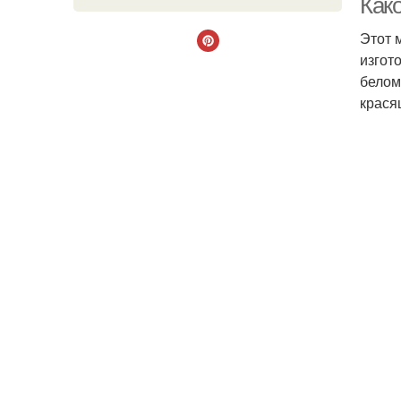
Как
Этот 
изгот
белом
крася