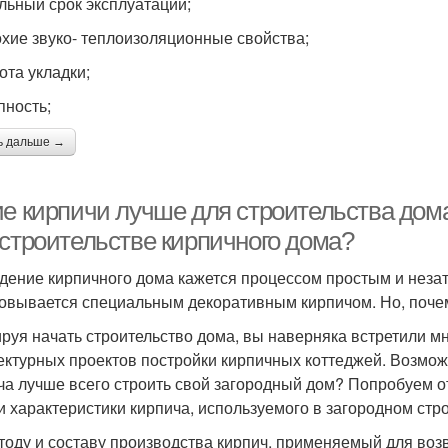
льный срок эксплуатации;
хие звуко- теплоизоляционные свойства;
ота укладки;
пность;
ь дальше →
ие кирпичи лучше для строительства дом
 строительстве кирпичного дома?
дение кирпичного дома кажется процессом простым и неза
овывается специальным декоративным кирпичом. Но, поче
руя начать строительство дома, вы наверняка встретили м
ектурных проектов постройки кирпичных коттеджей. Возможн
ча лучше всего строить свой загородный дом? Попробуем о
и характеристики кирпича, используемого в загородном стр
тоду и составу производства кирпич, применяемый для возв