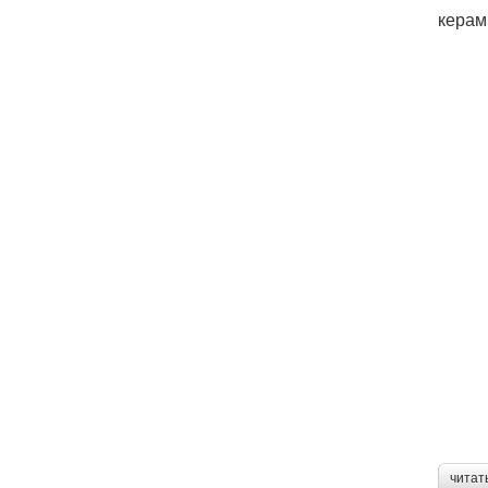
керам
читат