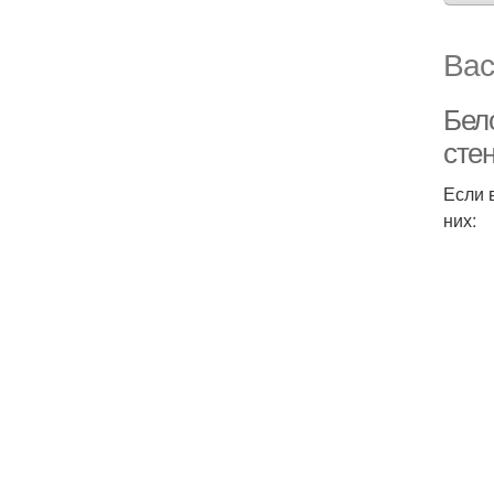
Вас
Бел
сте
Если 
них: