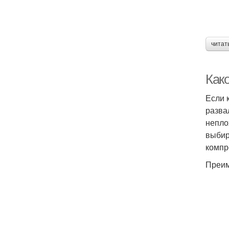
читат
Как
Если 
разва
непло
выбир
компр
Преим