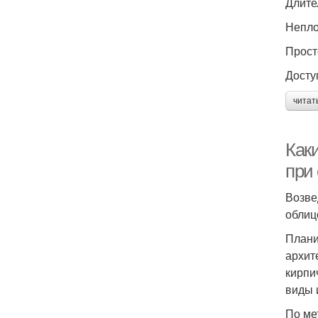
Длите
Непло
Прост
Досту
читат
Как
при
Возве
облиц
Плани
архит
кирпи
виды 
По ме