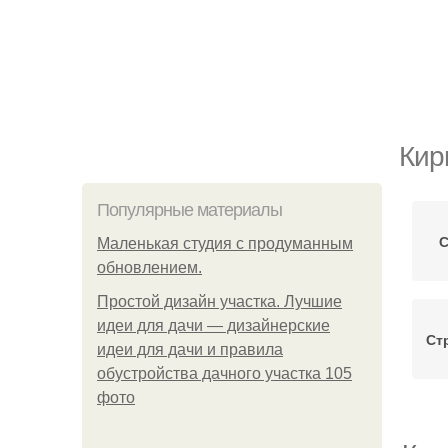
Кир
Популярные материалы
С
Маленькая студия с продуманным
обновлением.
Простой дизайн участка. Лучшие
идеи для дачи — дизайнерские
Ст
идеи для дачи и правила
обустройства дачного участка 105
фото