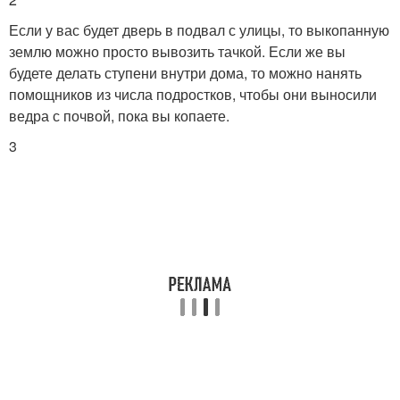
Если у вас будет дверь в подвал с улицы, то выкопанную
землю можно просто вывозить тачкой. Если же вы
Традиционные погреба
Этаж в готовом доме
будете делать ступени внутри дома, то можно нанять
помощников из числа подростков, чтобы они выносили
ведра с почвой, пока вы копаете.
3
Дом с подвалом
Готовый дом
Погреб в загородном
Пластиковый погреб
доме
Знакомство с
Место под погреб
пластиковым погребом