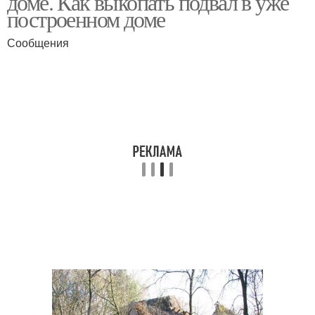
доме. Как выкопать подвал в уже
построенном доме
Сообщения
Погреб для дачи
Земляной погреб
Внешний погреб
Погреб на участке
Погреба к подвалу
Маленький погреб
Погреб на даче
Наземный погреб