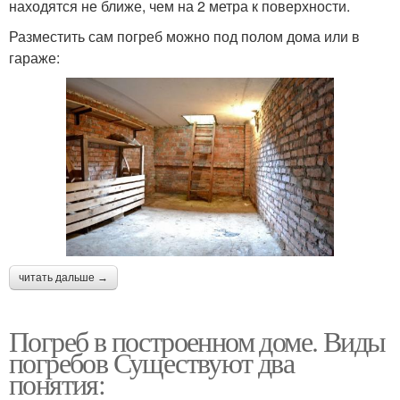
Погреба из
находятся не ближе, чем на 2 метра к поверхности.
Погреб в гараже
асбестоцементных
Разместить сам погреб можно под полом дома или в
листов
гараже:
Винный погреб
Погреб под ключ
Погреба с нуля
Низкий погреб
читать дальше →
Погреб в полу
Загородный дом
Погреб в построенном доме. Виды
погребов Существуют два
понятия:
Подвал в