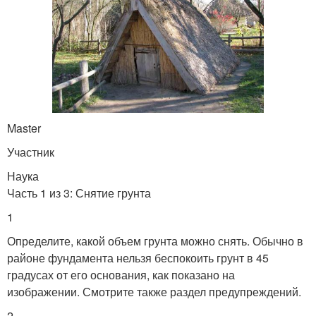
Наземные погреба
Фундамент для погреба
Хранилища под жилым
Master
Подвал в частном доме
домом
Участник
Наука
Часть 1 из 3: Снятие грунта
Подвал в доме
Подвал под домом
1
Определите, какой объем грунта можно снять. Обычно в
районе фундамента нельзя беспокоить грунт в 45
градусах от его основания, как показано на
Погреб из пластика
Погреб на дачу
изображении. Смотрите также раздел предупреждений.
2