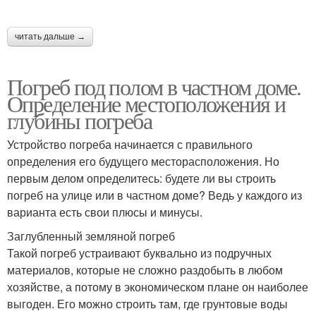
Погреб в частном доме
Погреба с погребицей
читать дальше →
Погреб под полом в частном доме.
Определение местоположения и
Погреб в кухне
Бетонный погреб
глубины погреба
Устройство погреба начинается с правильного
определения его будущего месторасположения. Но
первым делом определитесь: будете ли вы строить
Дешевый погреб
Подземный погреб
погреб на улице или в частном доме? Ведь у каждого из
варианта есть свои плюсы и минусы.
Заглубленный земляной погреб
Такой погреб устраивают буквально из подручных
Погреб из кирпича
Холодный погреб
материалов, которые не сложно раздобыть в любом
хозяйстве, а потому в экономическом плане он наиболее
выгоден. Его можно строить там, где грунтовые воды