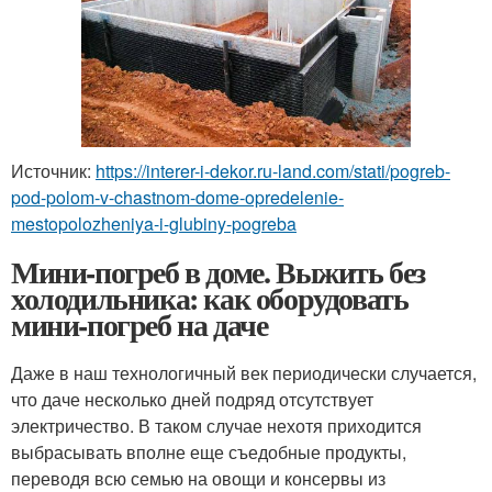
Источник:
https://interer-i-dekor.ru-land.com/stati/pogreb-
pod-polom-v-chastnom-dome-opredelenie-
mestopolozheniya-i-glubiny-pogreba
Мини-погреб в доме. Выжить без
холодильника: как оборудовать
мини-погреб на даче
Даже в наш технологичный век периодически случается,
что даче несколько дней подряд отсутствует
электричество. В таком случае нехотя приходится
выбрасывать вполне еще съедобные продукты,
переводя всю семью на овощи и консервы из