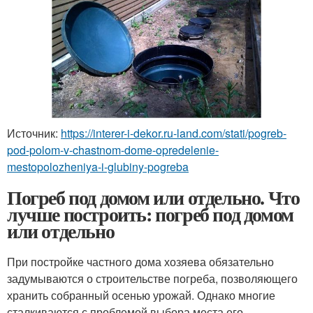
Источник:
https://interer-i-dekor.ru-land.com/stati/pogreb-
pod-polom-v-chastnom-dome-opredelenie-
mestopolozheniya-i-glubiny-pogreba
Погреб под домом или отдельно. Что
лучше построить: погреб под домом
или отдельно
При постройке частного дома хозяева обязательно
задумываются о строительстве погреба, позволяющего
хранить собранный осенью урожай. Однако многие
сталкиваются с проблемой выбора места его