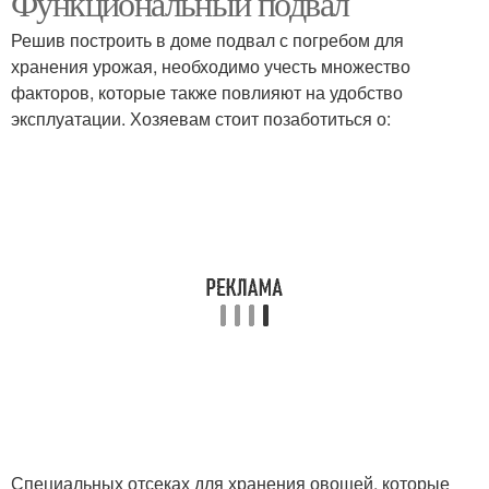
Функциональный подвал
Решив построить в доме подвал с погребом для
хранения урожая, необходимо учесть множество
факторов, которые также повлияют на удобство
Погреб на балконе
Погреб под балконом
эксплуатации. Хозяевам стоит позаботиться о:
Погреб на дачу
Традиционные погреба
Дешевый погреб
Погреб из пластика
Погреба в частном доме
Место под погреб
Специальных отсеках для хранения овощей, которые