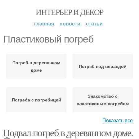
ИНТЕРЬЕР И ДЕКОР
главная
новости
статьи
Пластиковый погреб
Погреб в деревянном
Погреб под верандой
доме
Знакомство с
Погреба с погребицей
пластиковым погребом
Показать все
Подвал погреб в деревянном доме.
Погреб в загородном
Пластиковые кессоны
доме