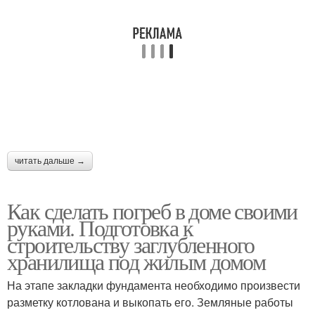
Погреб из кирпича
Холодный погреб
Погреб под домом
Погреб в гараже
читать дальше →
Погреб в подвале
Наземный погреб
Как сделать погреб в доме своими
руками. Подготовка к
строительству заглубленного
хранилища под жилым домом
Винный погреб
Погреб для хранения
На этапе закладки фундамента необходимо произвести
разметку котлована и выкопать его. Земляные работы