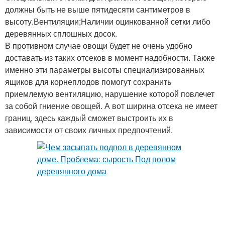
должны быть не выше пятидесяти сантиметров в
высоту.Вентиляции;Наличии оцинкованной сетки либо
деревянных сплошных досок.
Пластиковые погреба
Погреба для дачи
В противном случае овощи будет не очень удобно
доставать из таких отсеков в момент надобности. Также
именно эти параметры высоты специализированных
ящиков для корнеплодов помогут сохранить
Погреб для дачи
Погреб в частном доме
приемлемую вентиляцию, нарушение которой повлечет
за собой гниение овощей. А вот ширина отсека не имеет
границ, здесь каждый сможет выстроить их в
зависимости от своих личных предпочтений.
Погреб в глинистой
Погреб в доме
почве
Погреб в кухне
Бетонный погреб