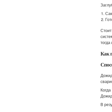
Заглу
Са
Гот
Стоит
систе
тогда
Как 
Спос
Дожид
свари
Когда
Дожид
В рез