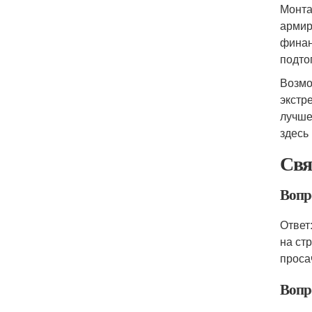
Монта
армир
финан
подто
Возмо
экстр
лучше
здесь 
Свя
Вопро
Ответ
на ст
проса
Вопр