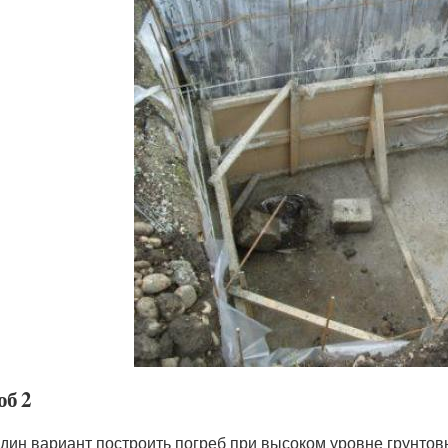
об 2
дин вариант построить погреб при высоком уровне грунтов