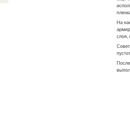
испол
пленк
На на
армир
слоя,
Совет
пусто
После
выпол