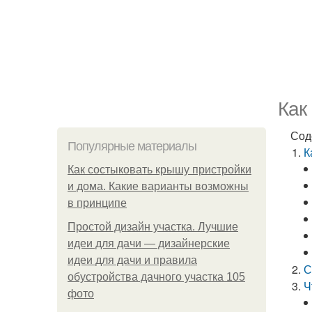
Как
Сод
Популярные материалы
К
Как состыковать крышу пристройки
и дома. Какие варианты возможны
в принципе
Простой дизайн участка. Лучшие
идеи для дачи — дизайнерские
идеи для дачи и правила
С
обустройства дачного участка 105
Ч
фото