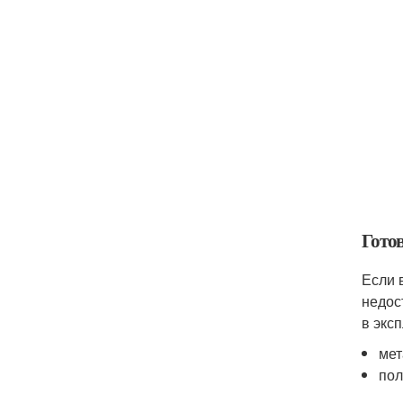
Гото
Если 
недос
в экс
мет
по