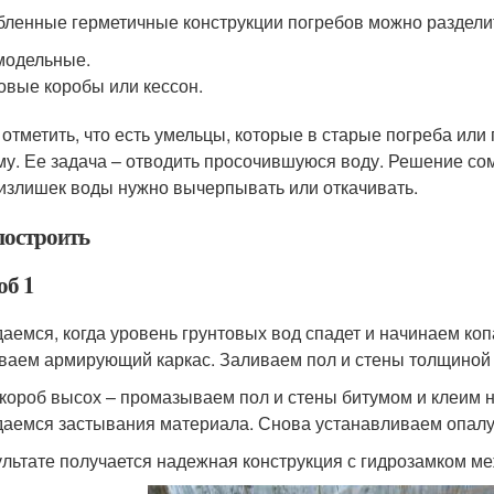
бленные герметичные конструкции погребов можно разделит
модельные.
овые коробы или кессон.
 отметить, что есть умельцы, которые в старые погреба ил
му. Ее задача – отводить просочившуюся воду. Решение сом
 излишек воды нужно вычерпывать или откачивать.
построить
об 1
аемся, когда уровень грунтовых вод спадет и начинаем коп
ваем армирующий каркас. Заливаем пол и стены толщиной 
 короб высох – промазываем пол и стены битумом и клеим н
аемся застывания материала. Снова устанавливаем опалубк
ультате получается надежная конструкция с гидрозамком м