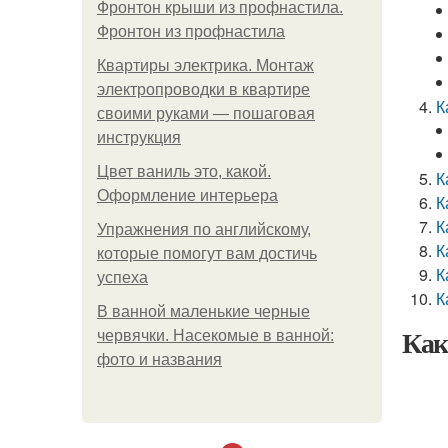
Фронтон крыши из профнастила.
Фронтон из профнастила
Квартиры электрика. Монтаж
электропроводки в квартире
К
своими руками — пошаговая
инструкция
Цвет ваниль это, какой.
К
Оформление интерьера
К
К
Упражнения по английскому,
К
которые помогут вам достичь
К
успеха
К
В ванной маленькие черные
Как
червячки. Насекомые в ванной:
фото и названия