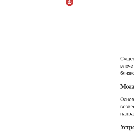
Сущес
влече
близк
Можн
Основ
возве
напра
Устр