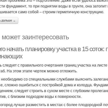
ная проблема это – подтопление. Даже если удалось выкоп
сти фундамент, то при поднятии воды в грунте, она затопит 
шивается само собой – строим герметичную конструкцию.
ь дальше →
 может заинтересовать
го начать планировку участка в 15 соток:
инающих
ь следует с правильного очертания границ участка на листе
аб. На этом этапе чертеж можно отложить.
 необходимо со специальными службами выяснить залегани
е, сложно ошибиться с постройкой дома и колодца. Фундам
ением, следует строить в сухом месте с глубоким пролегани
тив, с близким подходом воды к поверхности.
 огород лучше разместить в местах с более плодородной по