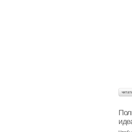
читат
Полн
иде