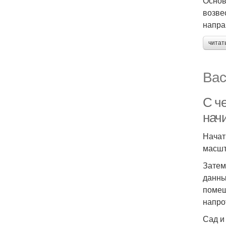
Основ
возве
напра
читат
Вас
С че
нач
Начат
масшт
Затем
данны
помещ
напро
Сад и