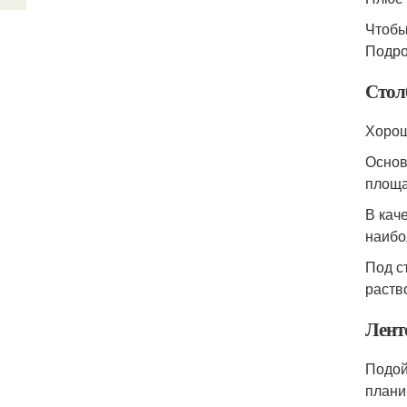
Чтобы
Подро
Стол
Хорош
Основ
площа
В кач
наибо
Под с
раств
Лент
Подой
плани