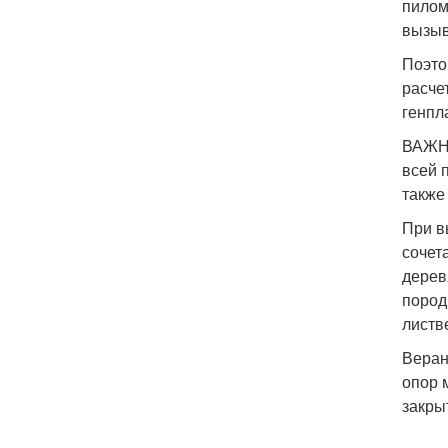
пилом
вызыв
Поэто
расче
генпл
ВАЖНО
всей 
также
При в
сочет
дерев
пород
листв
Веран
опор 
закры