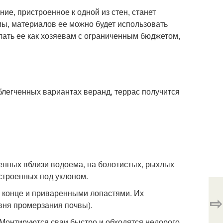
е, пристроенное к одной из стен, станет
ы, материалов ее можно будет использовать
елать ее как хозяевам с ограниченным бюджетом,
блегченных вариантах веранд, террас получится
женных вблизи водоема, на болотистых, рыхлых
строенных под уклоном.
а конце и приваренными лопастями. Их
⇨
вня промерзания почвы).
 Монтируются сваи быстро и обходятся недорого.