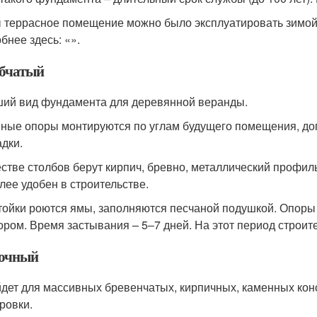
 террасное помещение можно было эксплуатировать зимой,
бнее здесь: «».
бчатый
ий вид фундамента для деревянной веранды.
ные опоры монтируются по углам будущего помещения, доп
дки.
естве столбов берут кирпич, бревно, металлический профил
лее удобен в строительстве.
тойки роются ямы, заполняются песчаной подушкой. Опоры
ором. Время застывания – 5‒7 дней. На этот период строи
очный
дет для массивных бревенчатых, кирпичных, каменных ко
ровки.