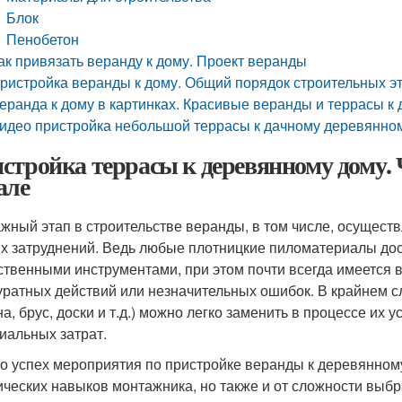
Блок
Пенобетон
ак привязать веранду к дому. Проект веранды
ристройка веранды к дому. Общий порядок строительных э
еранда к дому в картинках. Красивые веранды и террасы к 
идео пристройка небольшой террасы к дачному деревянно
стройка террасы к деревянному дому. Ч
але
жный этап в строительстве веранды, в том числе, осущест
х затруднений. Ведь любые плотницкие пиломатериалы до
ственными инструментами, при этом почти всегда имеется 
уратных действий или незначительных ошибок. В крайнем 
а, брус, доски и т.д.) можно легко заменить в процессе их 
иальных затрат.
о успех мероприятия по пристройке веранды к деревянному 
ических навыков монтажника, но также и от сложности выбр