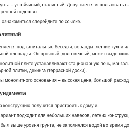
рунта ‒ устойчивый, скалистый. Допускается использовать н
ренной подошвы.
 ознакомиться сперейдите по ссылке.
олитный
няется под капитальные беседки, веранды, летние кухни и
ьной площадки. Он прочный, долговечный, может выдержива
нолитной плите устанавливают стационарную печь, мангал
арной плитки, декинга (террасной доски).
ы монолитного основания – высокая цена, большой расход 
фундамента
ю конструкцию получится пристроить к дому и.
вариант подходит для небольших навесов, летних конструкци
был выше уровня грунта, не заполнялся водой во время д