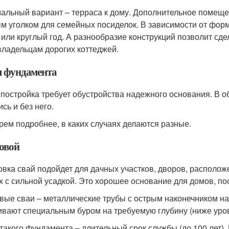
альный вариант – терраса к дому. Дополнительное помещени
м уголком для семейных посиделок. В зависимости от форм
 или круглый год. А разнообразие конструкций позволит сд
 владельцам дорогих коттеджей.
 фундамента
 постройка требует обустройства надежного основания. В о
сь и без него.
рем подробнее, в каких случаях делаются разные.
овой
овка свай подойдет для дачных участков, дворов, располо
х с сильной усадкой. Это хорошее основание для домов, по
вые сваи – металлические трубы с острым наконечником н
ивают специальным буром на требуемую глубину (ниже уро
такого фундамента – длительный срок службы (до 100 лет).