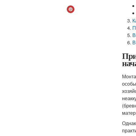
К
П
В
В
При
нач
Монта
особы
хозяй
неакк
(бревн
матер
Однак
практ