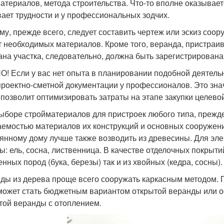
атериалов, метода строительства. Что-то вполне оказывает
ает трудности и у профессиональных зодчих.
му, прежде всего, следует составить чертеж или эскиз соор
т необходимых материалов. Кроме того, веранда, пристраи
ана участка, следовательно, должна быть зарегистрирована 
! Если у вас нет опыта в планировании подобной деятельно
проектно-сметной документации у профессионалов. Это зна
 позволит оптимизировать затраты на этапе закупки целево
ыборе стройматериалов для пристроек любого типа, прежде
аемостью материалов их конструкций и основных сооружени
янному дому лучше также возводить из древесины. Для эл
ы: ель, сосна, лиственница. В качестве отделочных покрыти
енных пород (бука, березы) так и из хвойных (кедра, сосны).
ды из дерева проще всего сооружать каркасным методом. 
может стать бюджетным вариантом открытой веранды или о
той веранды с отоплением.