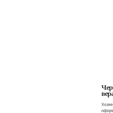
Чер
вер
Хозяе
оформ