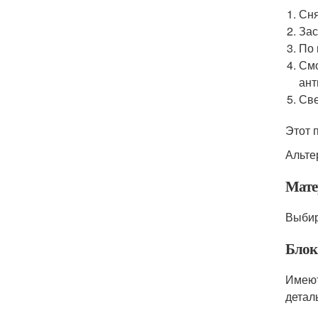
Сня
Зас
По 
Смо
ант
Све
Этот 
Альте
Мате
Выбир
Блок
Имеют
детал