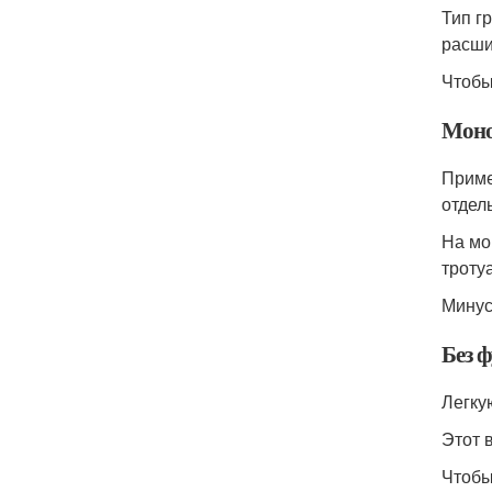
Тип г
расши
Чтобы
Мон
Приме
отдел
На мо
троту
Минус
Без 
Легку
Этот 
Чтобы