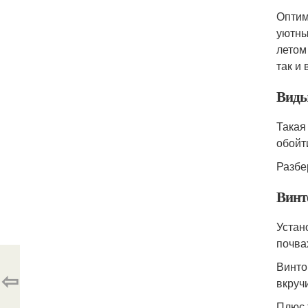
Оптим
уютны
летом
так и
Виды
Такая
обойти
Разбе
Винт
Устан
почва
Винто
⇦
вкруч
Плюс 