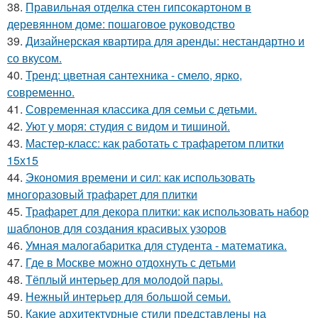
38.
Правильная отделка стен гипсокартоном в
деревянном доме: пошаговое руководство
39.
Дизайнерская квартира для аренды: нестандартно и
со вкусом.
40.
Тренд: цветная сантехника - смело, ярко,
современно.
41.
Современная классика для семьи с детьми.
42.
Уют у моря: студия с видом и тишиной.
43.
Мастер-класс: как работать с трафаретом плитки
15х15
44.
Экономия времени и сил: как использовать
многоразовый трафарет для плитки
45.
Трафарет для декора плитки: как использовать набор
шаблонов для создания красивых узоров
46.
Умная малогабаритка для студента - математика.
47.
Где в Москве можно отдохнуть с детьми
48.
Тёплый интерьер для молодой пары.
49.
Нежный интерьер для большой семьи.
50.
Какие архитектурные стили представлены на