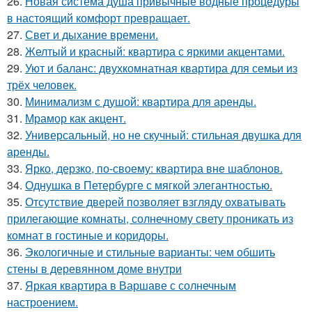
26.
Новая система душа привычные водные процедуры
в настоящий комфорт превращает.
27.
Свет и дыхание времени.
28.
Желтый и красный: квартира с яркими акцентами.
29.
Уют и баланс: двухкомнатная квартира для семьи из
трёх человек.
30.
Минимализм с душой: квартира для аренды.
31.
Мрамор как акцент.
32.
Универсальный, но не скучный: стильная двушка для
аренды.
33.
Ярко, дерзко, по-своему: квартира вне шаблонов.
34.
Однушка в Петербурге с мягкой элегантностью.
35.
Отсутствие дверей позволяет взгляду охватывать
прилегающие комнаты, солнечному свету проникать из
комнат в гостиные и коридоры.
36.
Экологичные и стильные варианты: чем обшить
стены в деревянном доме внутри
37.
Яркая квартира в Варшаве с солнечным
настроением.