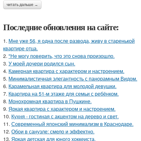
читать дальше →
Последние обновления на сайте:
1.
Мне уже 56, я одна после развода, живу в старенькой
квартире отца.
2.
"Не могу поверить, что это снова произошло.
3.
У моей дочери родился сын.
4.
Камерная квартира с характером и настроением.
5.
Минималистичная элегантность с панорамным Видом.
6.
Карамельная квартира для молодой девушки.
7.
Квартира на 51-м этаже для семьи с ребёнком.
8.
Монохромная квартира в Пушкине.
9.
Яркая квартира с характером и настроением.
10.
Кухня - гостиная с акцентом на дерево и свет.
11.
Современный японский минимализм в Краснодаре.
12.
Обои в санузле: смело и эффектно.
13.
Яркая детская для юного хоккеиста.