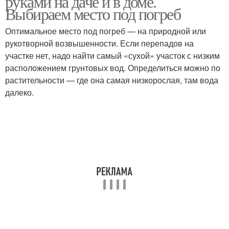
руками на даче и в доме.
Выбираем место под погреб
Оптимальное место под погреб — на природной или
рукотворной возвышенности. Если перепадов на
Пластиковые погреба
Погреба для дачи
участке нет, надо найти самый «сухой» участок с низким
расположением грунтовых вод. Определиться можно по
растительности — где она самая низкорослая, там вода
далеко.
Погреб для дачи
Погреб из пластика
Погреба в частном доме
Погреб в частном доме
Знакомство с
Пластиковый погреб
пластиковым погребом