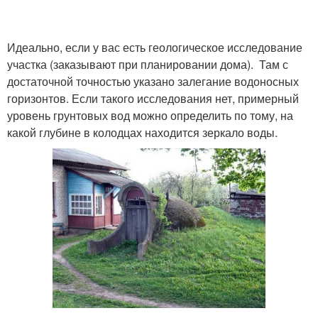
Погреб в глинистой
Идеально, если у вас есть геологическое исследование
Погреб под домом
почве
участка (заказывают при планировании дома). Там с
достаточной точностью указано залегание водоносных
горизонтов. Если такого исследования нет, примерный
уровень грунтовых вод можно определить по тому, на
Погреб в загородном
Вход в погреб
какой глубине в колодцах находится зеркало воды.
доме
Погреб в доме