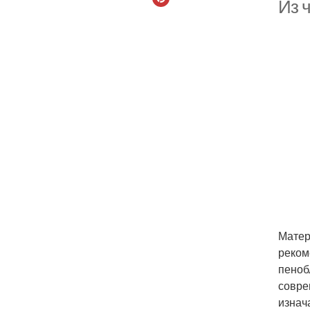
Из ч
По
Матер
реком
пеноб
совре
изнач