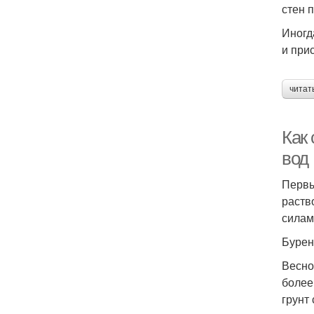
стен 
Иногд
и при
читат
Как
вод
Первы
раств
силам
Бурен
Весно
более
грунт 