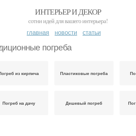
ИНТЕРЬЕР И ДЕКОР
сотни идей для вашего интерьера!
главная
новости
статьи
диционные погреба
Погреб из кирпича
Пластиковые погреба
По
Погреб на дачу
Дешевый погреб
Пог
огреб в глинистой
Наземный погреб
П