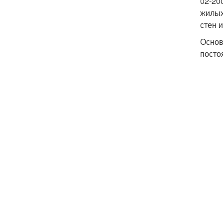
02-20
жилых
стен 
Основ
посто