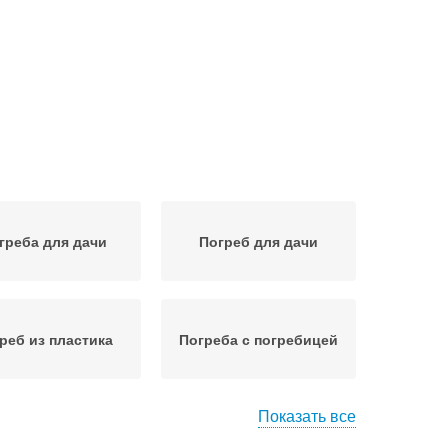
греба для дачи
Погреб для дачи
реб из пластика
Погреба с погребицей
Показать все
огреб в сарае
Наземные погреба