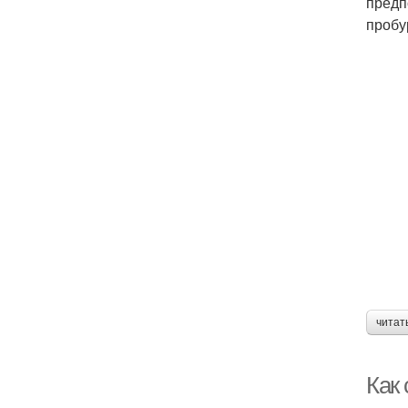
предп
пробу
читат
Как 