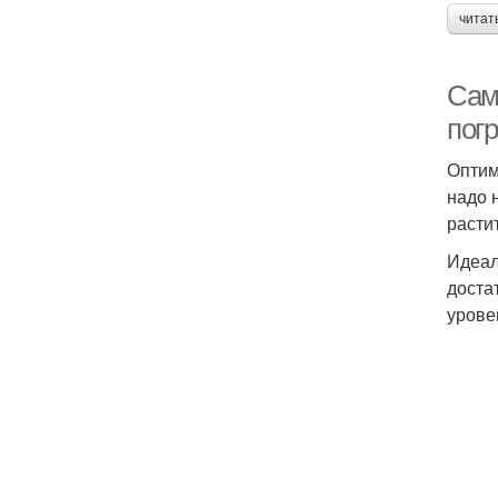
читат
Сам
пог
Оптим
надо 
расти
Идеал
доста
урове