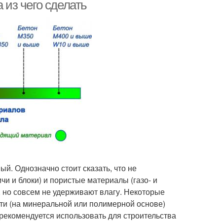
 из чего сделать
Знакомство с
стиковый погреб
пластиковым погребом
мляной погреб
Погреба в частном доме
греб под домом
Вход в погреб
й. Однозначно стоит сказать, что не
чи и блоки) и пористые материалы (газо- и
, но совсем не удерживают влагу. Некоторые
ти (на минеральной или полимерной основе)
 рекомендуется использовать для строительства