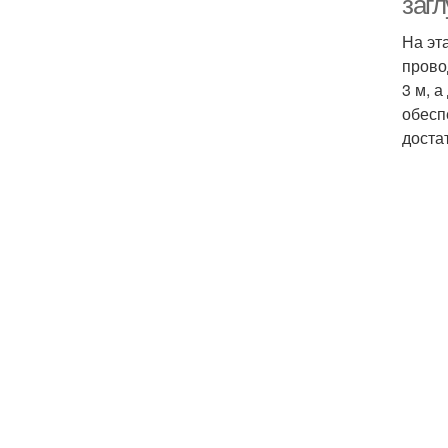
заг
На эт
прово
3 м, 
обесп
доста