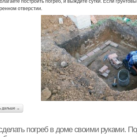
олагаете построить погреб, и выждите сутки. Если грунтовы
ренном отверстии.
ь дальше →
сделать погреб в доме своими руками. По