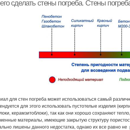
почве
его сделать стены погреба. Стены погреба
Погреб на балконе
Погреб под балконом
Пла
Место под погреб
Винный погреб
Зе
греб в частном доме
Погреб в доме
По
иал для стен погреба может использоваться самый различны
ендуется для этого использовать пустотелые изделия (кирпи
локи, керамзитоблоки), так как они хорошо сохраняют тепло
менные материалы, имеющие закрытую структуру пористос
ально лишены данного недостатка, однако их все равно не