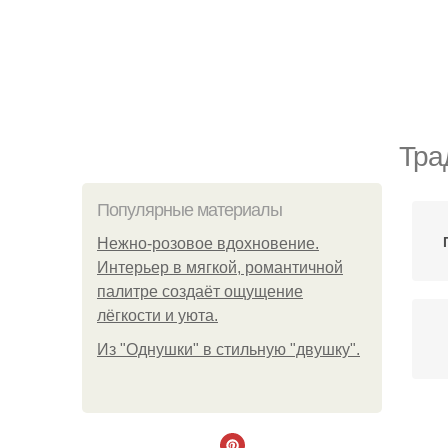
Тра
Популярные материалы
Нежно-розовое вдохновение.
Интерьер в мягкой, романтичной
палитре создаёт ощущение
лёгкости и уюта.
Из "Однушки" в стильную "двушку".
П