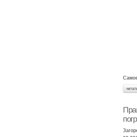
Самое
читат
Пра
пог
Загор