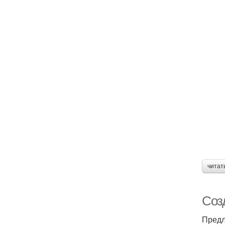
читат
Соз
Предл