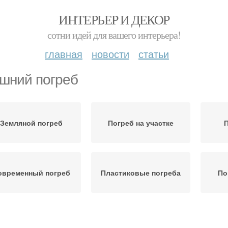
ИНТЕРЬЕР И ДЕКОР
сотни идей для вашего интерьера!
главная
новости
статьи
шний погреб
Земляной погреб
Погреб на участке
П
овременный погреб
Пластиковые погреба
По
Погреба к подвалу