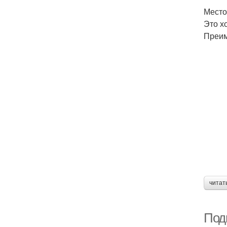
Место
Это х
Преим
читат
Под