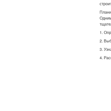
строи
План
Одним
тщате
1. Оп
2. Вы
3. Уз
4. Ра