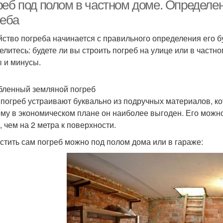
реб под полом в частном доме. Определе
реба
йство погреба начинается с правильного определения его
елитесь: будете ли вы строить погреб на улице или в частно
 и минусы.
бленный земляной погреб
 погреб устраивают буквально из подручных материалов, к
ому в экономическом плане он наиболее выгоден. Его можно
, чем на 2 метра к поверхности.
стить сам погреб можно под полом дома или в гараже: