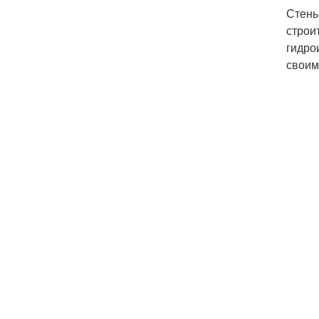
Стены
строи
гидро
своим