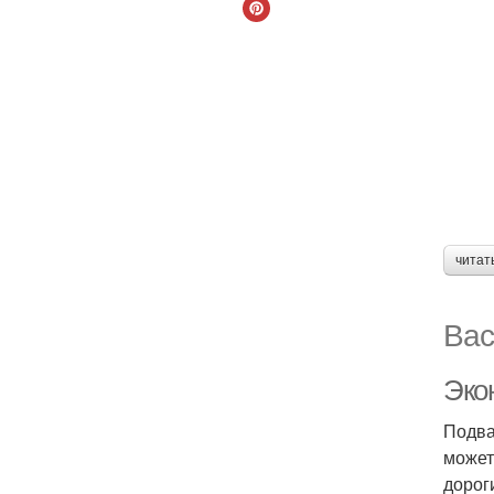
читат
Вас
Эко
Подва
может
дорог