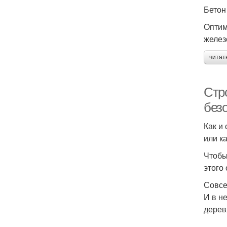
Бетон
Оптим
желез
читат
Стр
без
Как и
или к
Чтобы
этого
Совсе
И в н
дерев