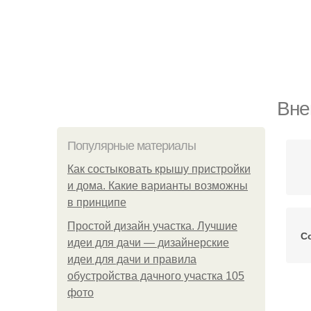
Вне
Популярные материалы
Как состыковать крышу пристройки
и дома. Какие варианты возможны
в принципе
Простой дизайн участка. Лучшие
С
идеи для дачи — дизайнерские
идеи для дачи и правила
обустройства дачного участка 105
фото