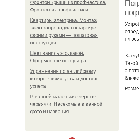
Пог
Фронтон крыши из профнастила.
Фронтон из профнастила
пог
Квартиры электрика. Монтаж
Устро
электропроводки в квартире
опред
своими руками — пошаговая
плюсы
инструкция
Цвет ваниль это, какой.
Заглу
Оформление интерьера
Такой
а пот
Упражнения по английскому,
ближе
которые помогут вам достичь
успеха
Разме
В ванной маленькие черные
червячки. Насекомые в ванной:
фото и названия