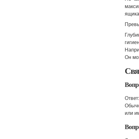
макси
ящика
Превы
Глуби
гигие
Напри
Он мо
Свя
Вопр
Ответ
Обычн
или и
Вопр