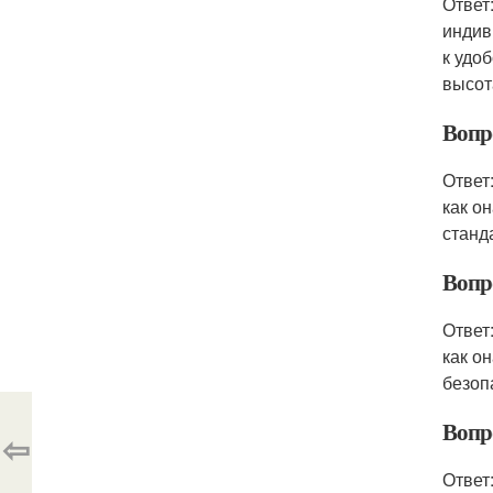
Ответ
индив
к удо
высот
Вопр
Ответ
как о
станд
Вопр
Ответ
как о
безоп
Вопр
⇦
Ответ