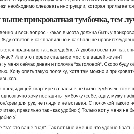
чки необходимо следовать инструкции, которая прилагается 
 выше прикроватная тумбочка, тем л
венно и весь вопрос - какая высота должна быть у прикров
 Жду ответов и как правильно и как больше нравится/удобн
ажется правильно так, как удобно. А удобно всем так, как о
ейчас? Или это первое спальное место в вашей жизни?
е: у меня сейчас диван и полочка "за головой". Скоро буду 
тью. Хочу опять такую полочку, хотя там можно и прикроват
ривыкла.
 в предыдущей квартире в спальне не было тумбочек, тоже по
 однозначно хочу поставить тумбочку (себе, одну, мужу нафиг
н/крем для рук, не глядя и не вставая. С полочкой такого н
считаю, правильно так - как удобно :) Только вот у меня не 
обно :(
ё "за" это ваше "над". Так вот мне именно что удобно брать