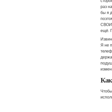
сторо
раз на
бы я 
поэто
СВОИ 
ещё. 
Извин
Я не 
телеф
держа
подуш
измен
Как
Чтобы
испол