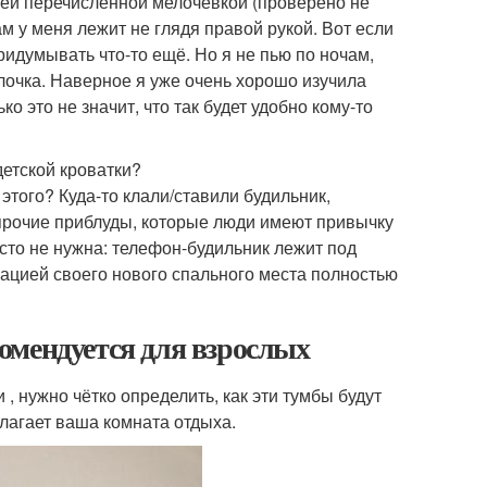
всей перечисленной мелочёвкой (проверено не
там у меня лежит не глядя правой рукой. Вот если
ридумывать что-то ещё. Но я не пью по ночам,
олочка. Наверное я уже очень хорошо изучила
о это не значит, что так будет удобно кому-то
детской кроватки?
этого? Куда-то клали/ставили будильник,
и прочие приблуды, которые люди имеют привычку
осто не нужна: телефон-будильник лежит под
изацией своего нового спального места полностью
омендуется для взрослых
, нужно чётко определить, как эти тумбы будут
лагает ваша комната отдыха.