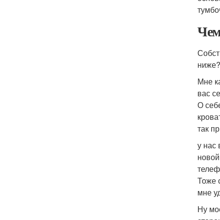
тумбо
Чем
Собст
ниже?
Мне к
вас с
О себ
крова
так п
у нас
новой
телефо
Тоже 
мне уд
Ну мо