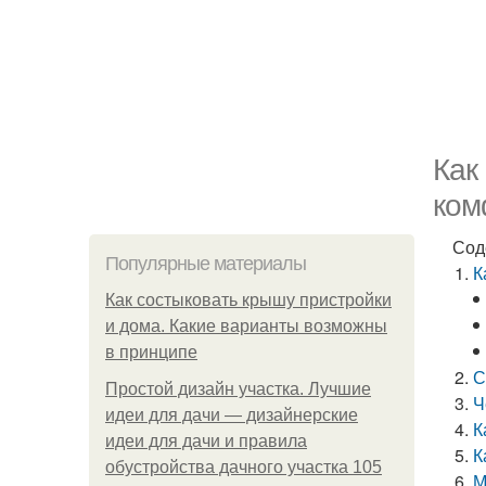
Как
ком
Сод
Популярные материалы
К
Как состыковать крышу пристройки
и дома. Какие варианты возможны
в принципе
С
Простой дизайн участка. Лучшие
Ч
идеи для дачи — дизайнерские
К
идеи для дачи и правила
К
обустройства дачного участка 105
М