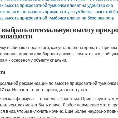
ак высота прикроватной тумбочки влияет на удобство сна
ожно ли использовать прикроватную тумбочку с высотой 
ак высота прикроватной тумбочки влияет на безопасность
 выбрать оптимальную высоту прикро
езопасности
чку выбирают после того, как установлена кровать. Причем
 прованс, модерн или барокко должны сочетаться и с общи
рам к основному объекту спальни.
та
рсальной рекомендации по высоте прикроватной тумбочки 
47 см. Но часто от него приходится отступать.
ическая формула — вровень с кроватью. Привыкнув к тако
тавляем, как может быть иначе. Любое нарушение этого пр
ься вниз, чтобы включить ночник. Еще более неудобно подни
товленный на ночь стакан воды.