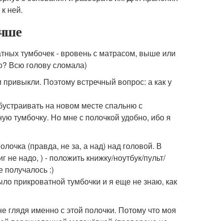
к ней.
учше
атных тумбочек - вровень с матрасом, выше или
о? Всю голову сломала)
ни привыкли. Поэтому встречный вопрос: а как у
обустраивать на новом месте спальню с
ную тумбочку. Но мне с полочкой удобно, ибо я
лочка (правда, не за, а над) над головой. В
 не надо, ) - положить книжку/ноутбук/пульт/
е получалось :)
было прикроватной тумбочки и я еще не знаю, как
 не глядя именно с этой полочки. Потому что моя