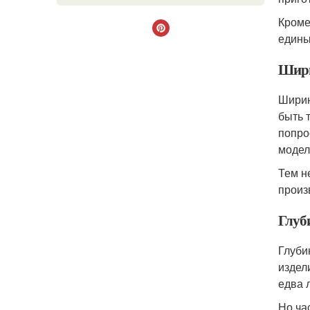
Кроме
едины
Шир
Ширин
быть 
попро
модел
Тем н
произ
Глуб
Глуби
издел
едва 
Но ча