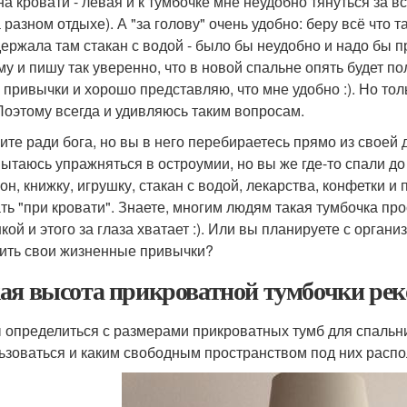
на кровати - левая и к тумбочке мне неудобно тянуться за 
 разном отдыхе). А "за голову" очень удобно: беру всё что 
держала там стакан с водой - было бы неудобно и надо бы п
му и пишу так уверенно, что в новой спальне опять будет п
привычки и хорошо представляю, что мне удобно :). Но тольк
Поэтому всегда и удивляюсь таким вопросам.
ите ради бога, но вы в него перебираетесь прямо из своей 
пытаюсь упражняться в остроумии, но вы же где-то спали до 
он, книжку, игрушку, стакан с водой, лекарства, конфетки 
ть "при кровати". Знаете, многим людям такая тумбочка пр
кой и этого за глаза хватает :). Или вы планируете с орган
ить свои жизненные привычки?
ая высота прикроватной тумбочки рек
 определиться с размерами прикроватных тумб для спальни 
ьзоваться и каким свободным пространством под них распо