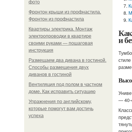
фото
К
Фронтон крыши из профнастила.
М
Фронтон из профнастила
К
Квартиры электрика. Монтаж
Как
электропроводки в квартире
и б
своими руками — пошаговая
инструкция
Тумбо
стиле
Размещаем два дивана в гостиной.
разме
Способы размещения двух
диванов в гостиной
Высо
Вентиляция под полом в частном
доме. Как исправить ситуацию
Униве
— 40-
Упражнения по английскому,
которые помогут вам достичь
Класс
успеха
предс
тянут
приго