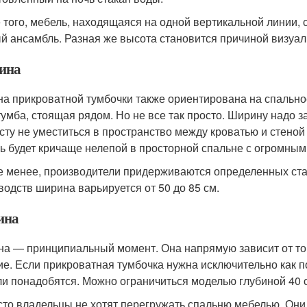
 того, мебель, находящаяся на одной вертикальной линии,
й ансамбль. Разная же высота становится причиной визуал
ина
а прикроватной тумбочки также ориентирована на спально
тумба, стоящая рядом. Но не все так просто. Ширину надо 
сту не уместиться в пространство между кроватью и стеной 
ь будет кричаще нелепой в просторной спальне с огромн
е менее, производители придерживаются определенных ст
водств ширина варьируется от 50 до 85 см.
ина
на — принципиальный момент. Она напрямую зависит от тог
ие. Если прикроватная тумбочка нужна исключительно как п
ли понадобятся. Можно ограничиться моделью глубиной 40 
сто владельцы не хотят перегружать спальню мебелью. Они