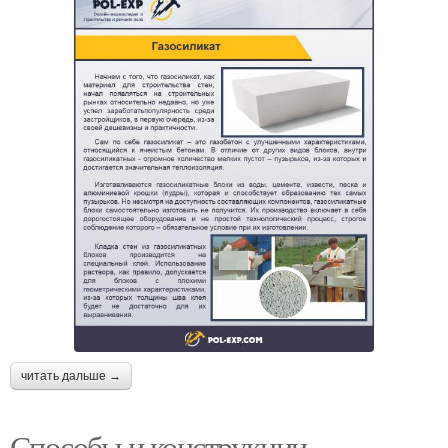
Междуэтажное
Брус для перекрытия
перекрытие
Потолочные
Перекрытия на
перекрытия
деревянных лагах
Перекрытия для гаража
Бетонное перекрытие
Перекрытия в гараже
Перекрытия из дерева
читать дальше →
Способы и конструкции