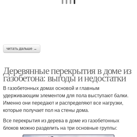
Монолитное
Этаж в доме
перекрытие
Сталинки с
Межэтажное
читать дальше →
деревянными
перекрытие
перекрытиями
Деревянные перекрытия в доме из
газобетона: выгоды и недостатки
Требования к
Перекрытия в домах
перекрытиям
В газобетонных домах основой и главным
удерживающим элементом для пола выступают балки.
Именно они передают и распределяют все нагрузки,
которые получает пол на стены дома.
Цокольное перекрытие
Чердачное перекрытие
Все перекрытия из дерева в доме из газобетонных
блоков можно разделить на три основные группы: