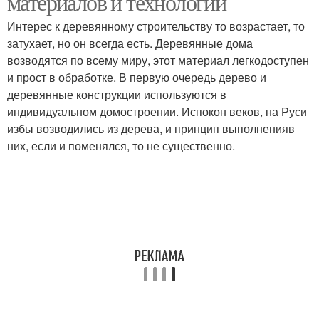
материалов и технологий
перекрытий
Интерес к деревянному строительству то возрастает, то
затухает, но он всегда есть. Деревянные дома
Сборно-монолитное
Перекрытия в
возводятся по всему миру, этот материал легкодоступен
перекрытие
газобетонном доме
и прост в обработке. В первую очередь дерево и
деревянные конструкции используются в
индивидуальном домостроении. Испокон веков, на Руси
избы возводились из дерева, и принцип выполненияв
Перекрытие по
Перекрытия на балках
них, если и поменялся, то не существенно.
деревянным балкам
Перекрытия в сталинке
Сталинские перекрытия
Перекрытие между
Перекрытие из
этажами
клееного бруса