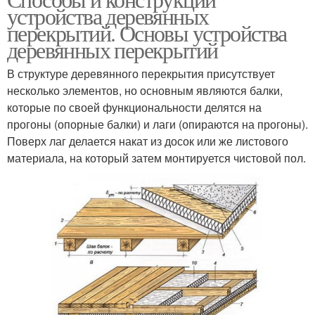
устройства деревянных
Перекрытия к
Перекрытия по
перекрытий. Основы устройства
армопоясу
деревянным балкам
деревянных перекрытий
В структуре деревянного перекрытия присутствует
Междуэтажные
несколько элементов, но основным являются балки,
Дом из мусора
перекрытия
которые по своей функциональности делятся на
прогоны (опорные балки) и лаги (опираются на прогоны).
Поверх лаг делается накат из досок или же листового
материала, на который затем монтируется чистовой пол.
Дом из отходов
Дешевый дом
Дом от а
Загородный дом