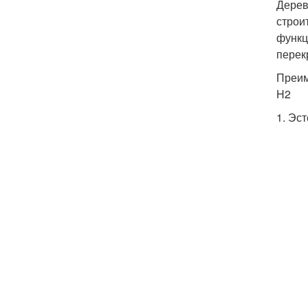
Дерев
строи
функц
перек
Преим
H2
1. Эс