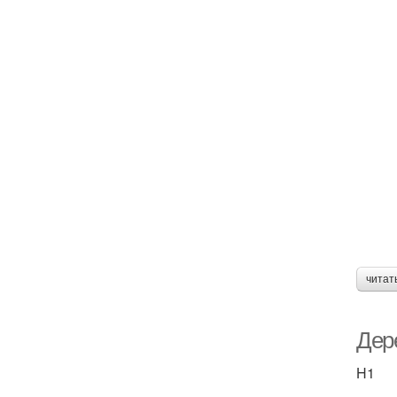
читат
Дер
H1