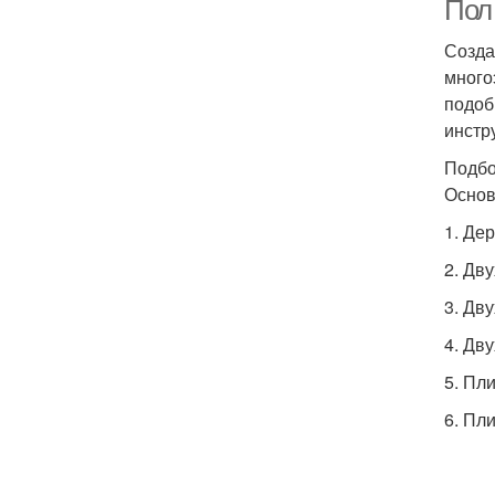
Пол
Созда
много
подоб
инстр
Подбо
Основ
1. Де
2. Дв
3. Дв
4. Дв
5. Пл
6. Пл