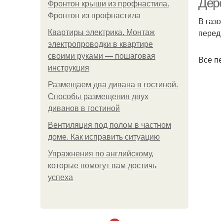
Дер
Фронтон крыши из профнастила.
Фронтон из профнастила
В газ
перед
Квартиры электрика. Монтаж
электропроводки в квартире
своими руками — пошаговая
Все п
инструкция
Размещаем два дивана в гостиной.
Способы размещения двух
диванов в гостиной
Вентиляция под полом в частном
доме. Как исправить ситуацию
Упражнения по английскому,
которые помогут вам достичь
успеха