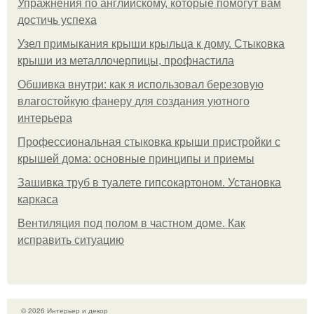
Упражнения по английскому, которые помогут вам
достичь успеха
Узел примыкания крыши крыльца к дому. Стыковка
крыши из металлочерпицы, профнастила
Обшивка внутри: как я использовал березовую
влагостойкую фанеру для создания уютного
интерьера
Профессиональная стыковка крыши пристройки с
крышей дома: основные принципы и приемы
Зашивка труб в туалете гипсокартоном. Установка
каркаса
Вентиляция под полом в частном доме. Как
исправить ситуацию
© 2026 Интерьер и декор