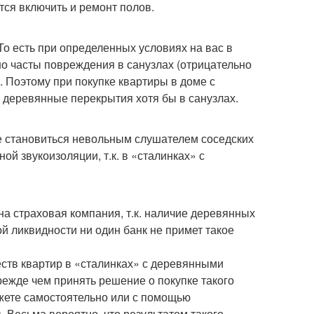
тся включить и ремонт полов.
о есть при определенных условиях на вас в
но часты повреждения в санузлах (отрицательно
 Поэтому при покупке квартиры в доме с
 деревянные перекрытия хотя бы в санузлах.
те становиться невольным слушателем соседских
ой звукоизоляции, т.к. в «сталинках» с
дна страховая компания, т.к. наличие деревянных
й ликвидности ни один банк не примет такое
тв квартир в «сталинках» с деревянными
режде чем принять решение о покупке такого
ожете самостоятельно или с помощью
 Весьма вероятно, что результатом такого