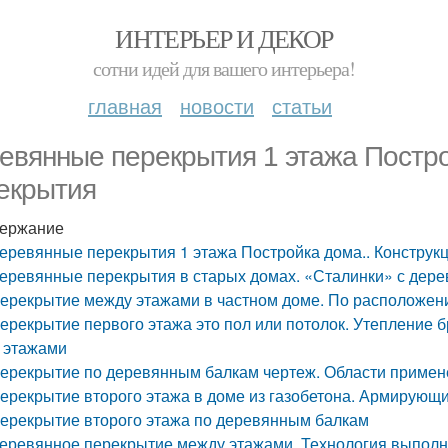
ИНТЕРЬЕР И ДЕКОР
сотни идей для вашего интерьера!
главная
новости
статьи
евянные перекрытия 1 этажа Постро
екрытия
ержание
еревянные перекрытия 1 этажа Постройка дома.. Конструк
еревянные перекрытия в старых домах. «Сталинки» с дере
ерекрытие между этажами в частном доме. По расположе
ерекрытие первого этажа это пол или потолок. Утепление б
 этажами
ерекрытие по деревянным балкам чертеж. Области примен
ерекрытие второго этажа в доме из газобетона. Армирующ
ерекрытие второго этажа по деревянным балкам
еревянное перекрытие между этажами. Технология выпол