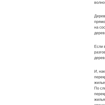
волно
Дерев
прямо
на со
дерев
Если 
разго
дерев
И, на
перек
жилье
По сл
перек
жилья
специ