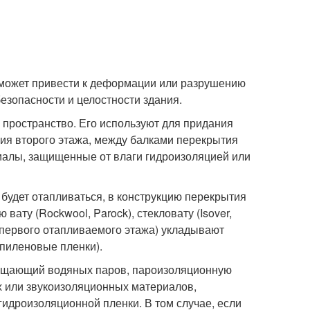
 может привести к деформации или разрушению
езопасности и целостности здания.
пространство. Его используют для придания
ия второго этажа, между балками перекрытия
иалы, защищенные от влаги гидроизоляцией или
е будет отапливаться, в конструкцию перекрытия
ату (Rockwool, Parock), стекловату (Isover,
 первого отапливаемого этажа) укладывают
пиленовые пленки).
лощающий водяных паров, пароизоляционную
х или звукоизоляционны
х материалов,
 гидроизоляционно
й пленки. В том случае, если