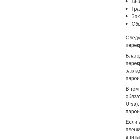
Выб
Гра
Зак
Обш
Следу
перек
Благо
перек
закла
парои
В том
обяза
Ursa)
парои
Если 
пленк
впиты