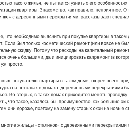
остью такого жилья, не пытается узнать о его особенностях
уатации квартиры. Знакомство, как правило, неприятное. О 
инке» с деревянными перекрытиями, рассказывают специ
е, что необходимо выяснить при покупке квартиры в таком 
т. Если был только косметический ремонт (или вовсе не бы
тельную скидку. Потому что расходы на капитальный ремонт
тся очень большими, да и инициировать капремонт (в котор
 уж просто.
рвых, покупателю квартиры в таком доме, скорее всего, прид
турка на потолках в домах с деревянными перекрытиями бы
ься. Во-вторых, в таких домах приходится менять проводку
ить, что такое, казалось бы, преимущество, как большие ок
 тем они дороже, поэтому на замену старых окон на новые 
 многие жильцы «сталинок» с деревянными перекрытиями ж