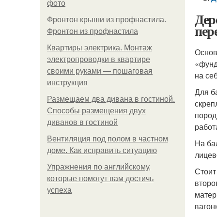
фото
Дер
Фронтон крыши из профнастила.
пер
Фронтон из профнастила
Квартиры электрика. Монтаж
Основ
электропроводки в квартире
«фунд
своими руками — пошаговая
на се
инструкция
Для б
Размещаем два дивана в гостиной.
скреп
Способы размещения двух
пород
диванов в гостиной
работ
Вентиляция под полом в частном
На ба
доме. Как исправить ситуацию
лицев
Упражнения по английскому,
Стоит
которые помогут вам достичь
второ
успеха
матер
вагон