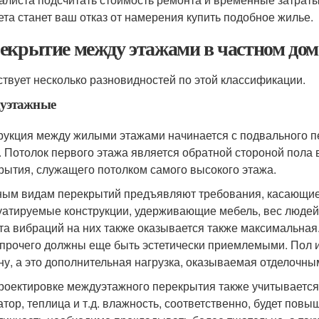
ета станет ваш отказ от намерения купить подобное жилье.
екрытие между этажами в частном дом
твует несколько разновидностей по этой классификации.
уэтажные
рукция между жилыми этажами начинается с подвального пе
. Потолок первого этажа является обратной стороной пола в
рытия, служащего потолком самого высокого этажа.
ным видам перекрытий предъявляют требования, касающиес
уатируемые конструкции, удерживающие мебель, вес людей,
та вибраций на них также оказывается также максимальн
 прочего должны еще быть эстетически приемлемыми. Пол 
ну, а это дополнительная нагрузка, оказываемая отделочны
роектировке междуэтажного перекрытия также учитывается
атор, теплица и т.д. влажность, соответственно, будет повы