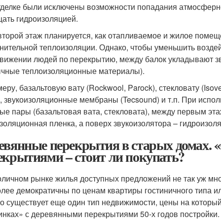
тделке были исключены возможности попадания атмосферно
ать гидроизоляцией.
второй этаж планируется, как отапливаемое и жилое помеще
нительной теплоизоляции. Однако, чтобы уменьшить воздей
вижении людей по перекрытию, между балок укладывают 
чные теплоизоляционны
е материалы).
меру, базальтовую вату (Rockwool, Parock), стекловату (Iso
 звукоизоляционны
е мембраны (Tecsound) и т.п. При исп
ые пары (базальтовая вата, стекловата), между первым эт
золяционная пленка, а поверх звукоизолятора – гидроизоля
евянные перекрытия в старых домах. 
екрытиями – стоит ли покупать?
оличном рынке жилья доступных предложений не так уж мно
лее демократичны по ценам квартиры гостиничного типа и
о существует еще один тип недвижимости, цены на который
инках» с деревянными перекрытиями 50-х годов постройки.