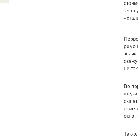
стоим
экспл
«стал
Перво
ремон
значи
окажу
не так
Во-пе
штука
сыпат
отмет
окна,
Также