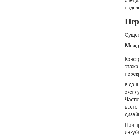
подсч
Пер
Сущес
Межд
Конст
этажа
перек
К дан
экспл
Часто
всего
дизай
При п
инкуб