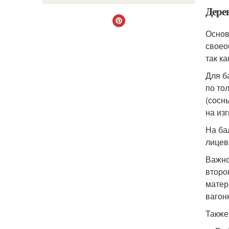
Дере
Основ
своео
так ка
Для б
по то
(сосн
на из
На ба
лицев
Важно
второ
матер
вагон
Также