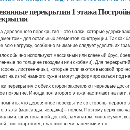
евянные перекрытия 1 этажа Постройк
екрытия
а деревянного перекрытия – это балки, которые удерживаю
аментом» для остальных элементов конструкции. Так как ба
бе всю нагрузку, особенно внимание следует уделить их гра
алок обычно используют массивный или клееный брус, брев
ленные по толщине гвоздями или скобами). Для перекрытий
 (сосны, лиственницы), которые отличаются высокой прочно
ают на изгиб намного хуже и могут деформироваться под на
лки перекрытия с обеих сторон закрепляют черновые доски
ое покрытие. Иногда пол второго этажа настилают на лаги, 
 помнить, что деревянное перекрытие со стороны первого э
го этажа (мансарды, чердака) – полом. Поэтому верхнюю 
иалами: шпунтованной доской, ламинатом, линолеумом, ков
кой, гипсокартоном, пластиковыми панелями и т.п.