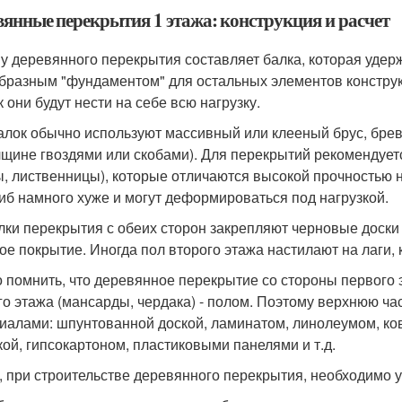
вянные перекрытия 1 этажа: конструкция и расчет
у деревянного перекрытия составляет балка, которая удер
бразным "фундаментом" для остальных элементов конструк
к они будут нести на себе всю нагрузку.
алок обычно используют массивный или клееный брус, брев
лщине гвоздями или скобами). Для перекрытий рекомендует
ы, лиственницы), которые отличаются высокой прочностью н
гиб намного хуже и могут деформироваться под нагрузкой.
лки перекрытия с обеих сторон закрепляют черновые доски
ое покрытие. Иногда пол второго этажа настилают на лаги, 
 помнить, что деревянное перекрытие со стороны первого э
го этажа (мансарды, чердака) - полом. Поэтому верхнюю 
иалами: шпунтованной доской, ламинатом, линолеумом, ковр
кой, гипсокартоном, пластиковыми панелями и т.д.
, при строительстве деревянного перекрытия, необходимо