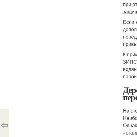
при о
защищ
Если 
допол
перед
привы
К при
ЗИПС,
водян
парои
Дер
пер
На ст
Наибо
⇦
Однак
«стал