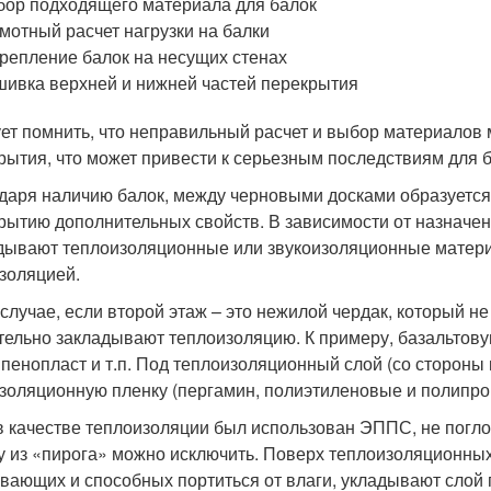
ор подходящего материала для балок
мотный расчет нагрузки на балки
репление балок на несущих стенах
ивка верхней и нижней частей перекрытия
ет помнить, что неправильный расчет и выбор материалов
рытия, что может привести к серьезным последствиям для б
даря наличию балок, между черновыми досками образуется 
рытию дополнительных свойств. В зависимости от назначен
дывают теплоизоляционны
е или звукоизоляционны
е матер
золяцией.
 случае, если второй этаж – это нежилой чердак, который н
тельно закладывают теплоизоляцию. К примеру, базальтовую в
, пенопласт и т.п. Под теплоизоляционны
й слой (со стороны
золяционную пленку (пергамин, полиэтиленовые и полипро
в качестве теплоизоляции был использован ЭППС, не пог
у из «пирога» можно исключить. Поверх теплоизоляционны
вающих и способных портиться от влаги, укладывают слой