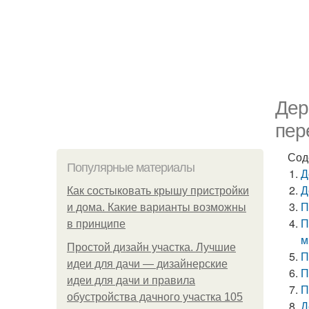
Дер
пер
Сод
Популярные материалы
Д
Д
Как состыковать крышу пристройки
П
и дома. Какие варианты возможны
П
в принципе
м
Простой дизайн участка. Лучшие
П
идеи для дачи — дизайнерские
П
идеи для дачи и правила
П
обустройства дачного участка 105
Д