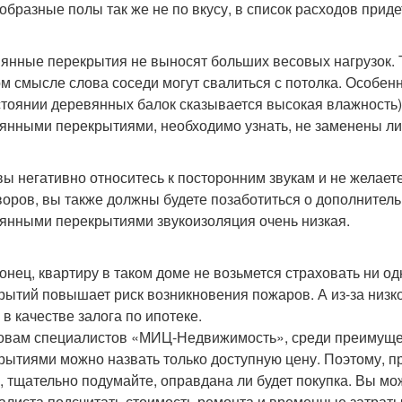
образные полы так же не по вкусу, в список расходов приде
янные перекрытия не выносят больших весовых нагрузок. Т
м смысле слова соседи могут свалиться с потолка. Особен
стоянии деревянных балок сказывается высокая влажность).
янными перекрытиями, необходимо узнать, не заменены ли
вы негативно относитесь к посторонним звукам и не желае
воров, вы также должны будете позаботиться о дополнительн
янными перекрытиями звукоизоляция очень низкая.
конец, квартиру в таком доме не возьмется страховать ни о
рытий повышает риск возникновения пожаров. А из-за низко
 в качестве залога по ипотеке.
овам специалистов «МИЦ-Недвижимость», среди преимущес
рытиями можно назвать только доступную цену. Поэтому, п
, тщательно подумайте, оправдана ли будет покупка. Вы м
алиста подсчитать стоимость ремонта и временные затраты.