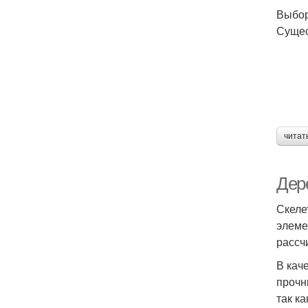
Выбор
Сущес
читат
Дер
Скеле
элеме
рассч
В кач
прочн
так к