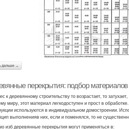
ь дальше →
евянные перекрытия: подбор материалов 
ес к деревянному строительству то возрастает, то затухает
ему миру, этот материал легкодоступен и прост в обработк
рукции используются в индивидуальном домостроении. Испок
нцип выполненияв них, если и поменялся, то не существенн
о изб деревянные перекрытия могут применяться в: