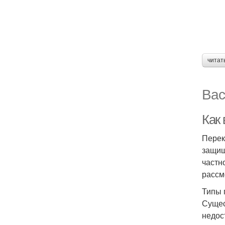
читат
Вас
Как
Перек
защищ
частн
рассм
Типы 
Сущес
недос