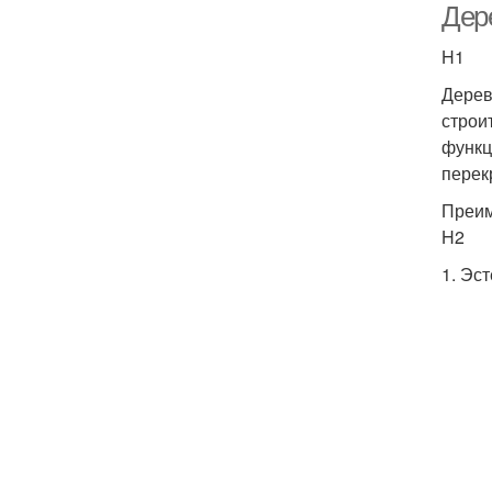
Дер
H1
Дерев
строи
функц
перек
Преим
H2
1. Эс