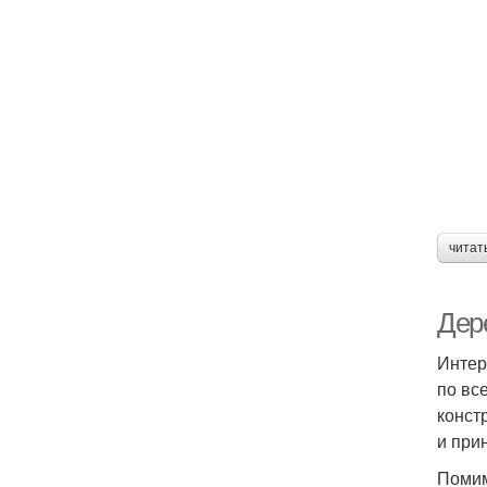
читат
Дер
Интер
по вс
конст
и при
Помим