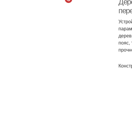
Дер
пер
Устро
парам
дерев
пояс,
прочн
Конст