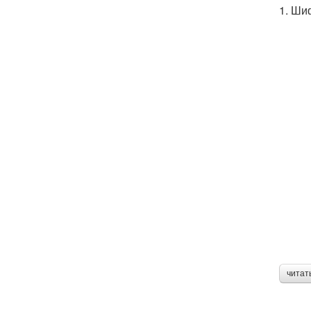
1. Ши
читат