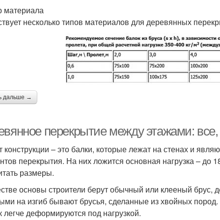
 материала
твует несколько типов материалов для деревянных перекр
ь дальше →
евянное перекрытие между этажами: все, 
т конструкции – это балки, которые лежат на стенах и явл
нтов перекрытия. На них ложится основная нагрузка – до 18
итать размеры.
естве основы строители берут обычный или клееный брус, 
ыми на изгиб бывают брусья, сделанные из хвойных пород.
ак легче деформируются под нагрузкой.