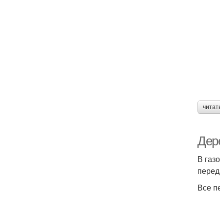
читат
Дер
В газ
перед
Все п