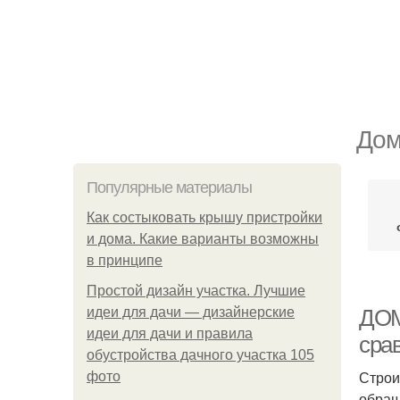
Дом
Популярные материалы
Как состыковать крышу пристройки
и дома. Какие варианты возможны
в принципе
Простой дизайн участка. Лучшие
идеи для дачи — дизайнерские
ДОМ
идеи для дачи и правила
сра
обустройства дачного участка 105
Строи
фото
обращ