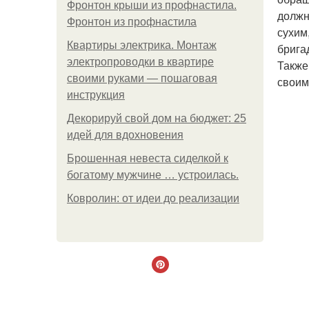
Фронтон крыши из профнастила.
должн
Фронтон из профнастила
сухим
Квартиры электрика. Монтаж
брига
электропроводки в квартире
Также
своими руками — пошаговая
своим
инструкция
Декорируй свой дом на бюджет: 25
идей для вдохновения
Брошенная невеста сиделкой к
богатому мужчине … устроилась.
Ковролин: от идеи до реализации