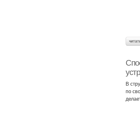
читат
Спо
уст
В стр
по св
делае