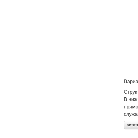
Вариа
Струк
В ниж
прямо
служа
читат