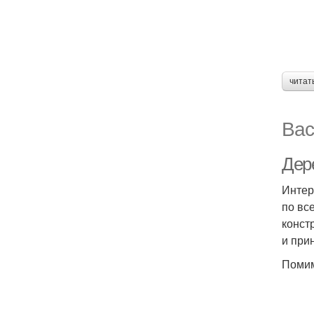
читат
Вас
Дер
Интер
по вс
конст
и при
Помим