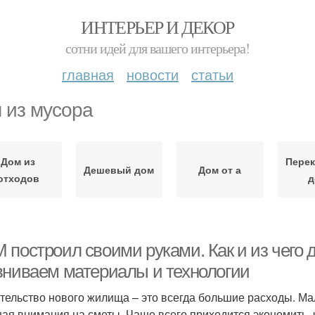
ИНТЕРЬЕР И ДЕКОР
сотни идей для вашего интерьера!
главная
новости
статьи
 из мусора
Дом из
Перек
Дешевый дом
Дом от а
отходов
д
 построил своими руками. Как и из чего 
вниваем материалы и технологии
тельство нового жилища – это всегда большие расходы. Мал
ая внимания на сметы. Чаще всего приходится экономить, 