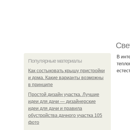
Све
В инт
Популярные материалы
тепло
естес
Как состыковать крышу пристройки
и дома. Какие варианты возможны
в принципе
Простой дизайн участка. Лучшие
идеи для дачи — дизайнерские
идеи для дачи и правила
обустройства дачного участка 105
фото